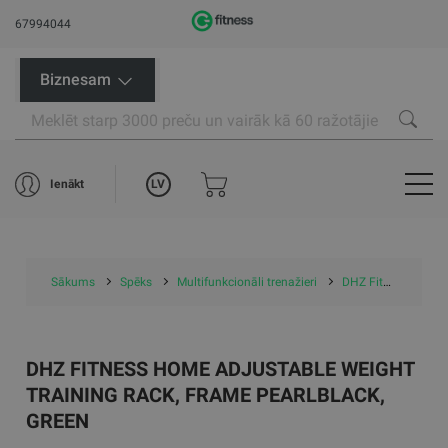
67994044
Biznesam
LV
Ienākt
Sākums
Spēks
Multifunkcionāli trenažieri
DHZ Fitness HOME Adjustable Weight Training Rack, frame pearlblack, green
DHZ FITNESS HOME ADJUSTABLE WEIGHT
TRAINING RACK, FRAME PEARLBLACK,
GREEN