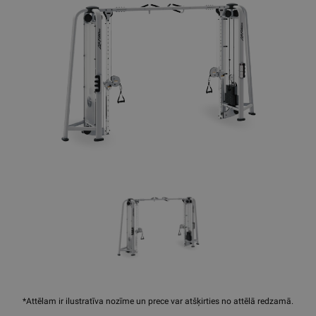
*Attēlam ir ilustratīva nozīme un prece var atšķirties no attēlā redzamā.