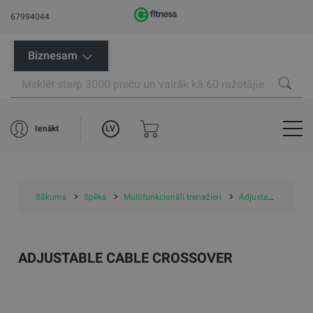
67994044
Biznesam
LV
Ienākt
Sākums
Spēks
Multifunkcionāli trenažieri
Adjustable cable crossover
ADJUSTABLE CABLE CROSSOVER