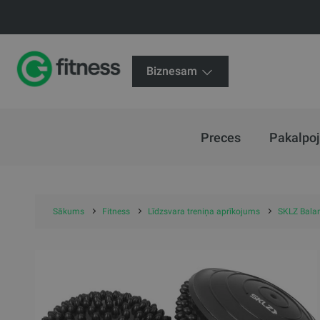
Biznesam
Preces
Pakalpo
Sākums
Fitness
Līdzsvara treniņa aprīkojums
SKLZ Balan