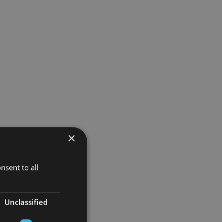
×
nsent to all
Unclassified