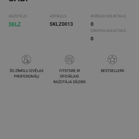
RAŽOTĀJS
ARTIKULS
IR RĪGAS NOLIKTAVĀ:
SKLZ
SKLZ0013
0
EIROPAS NOLIKTAVĀ
0
ŠO ZĪMOLU IZVĒLAS
FITSTORE IR
BESTSELLERS
PROFESIONĀĻI
OFICIĀLAIS
RAŽOTĀJA DĪLERIS