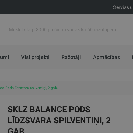
Serviss 
jumi
Visi projekti
Ražotāji
Apmācības
ce Pods līdzsvara spilventiņi, 2 gab.
SKLZ BALANCE PODS
LĪDZSVARA SPILVENTIŅI, 2
GAB.