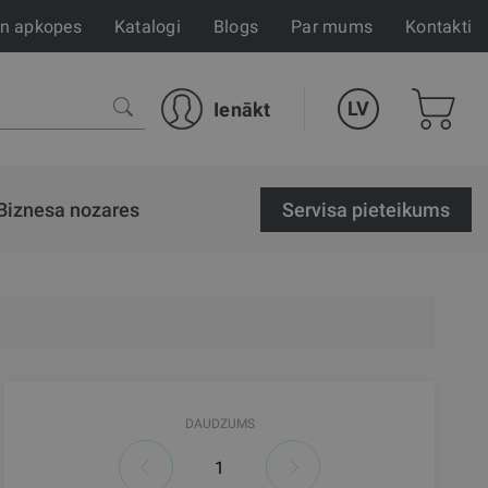
un apkopes
Katalogi
Blogs
Par mums
Kontakti
LV
Ienākt
Biznesa nozares
Servisa pieteikums
DAUDZUMS