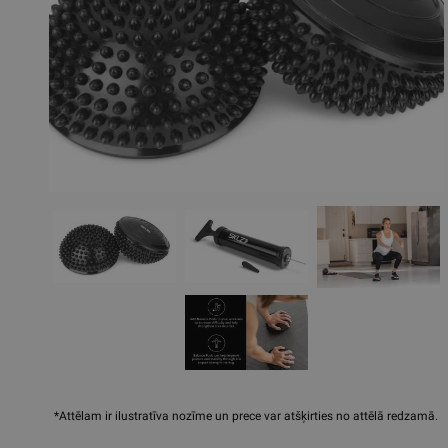
*Attēlam ir ilustratīva nozīme un prece var atšķirties no attēlā redzamā.