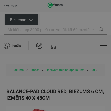
67994044
Biznesam
LV
Ienākt
Sākums
Fitness
Līdzsvara treniņa aprīkojums
Balance-pad Cloud Red, biezums 6 cm, izmērs 40 x 48cm
BALANCE-PAD CLOUD RED, BIEZUMS 6 CM,
IZMĒRS 40 X 48CM