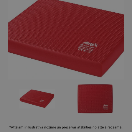
*Attēlam ir ilustratīva nozīme un prece var atšķirties no attēlā redzamā.