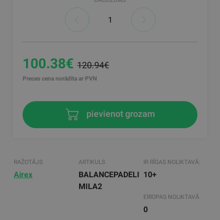
DAUDZUMS
100.38€
120.94€
Preces cena norādīta ar PVN
pievienot grozam
RAŽOTĀJS
ARTIKULS
IR RĪGAS NOLIKTAVĀ:
Airex
BALANCEPADELI
10+
MILA2
EIROPAS NOLIKTAVĀ
0