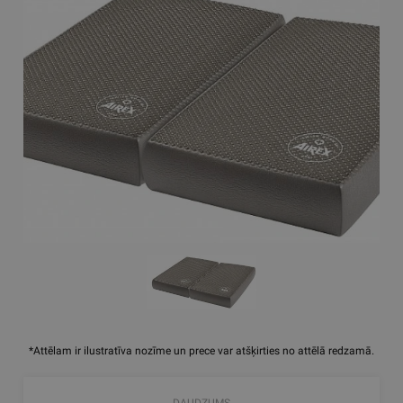
*Attēlam ir ilustratīva nozīme un prece var atšķirties no attēlā redzamā.