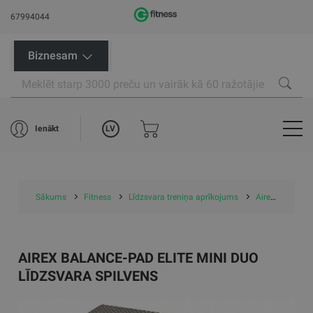
67994044
Biznesam
LV
Ienākt
Sākums
Fitness
Līdzsvara treniņa aprīkojums
Airex Balance-pad Elite Mini Duo līdzsvara spilvens
AIREX BALANCE-PAD ELITE MINI DUO
LĪDZSVARA SPILVENS