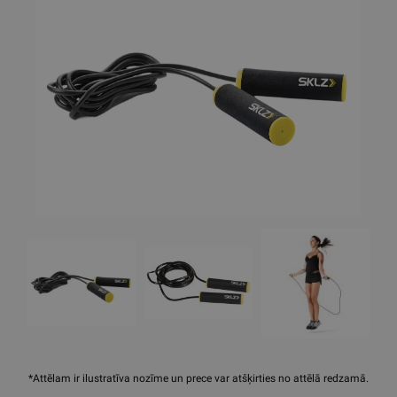
*Attēlam ir ilustratīva nozīme un prece var atšķirties no attēlā redzamā.