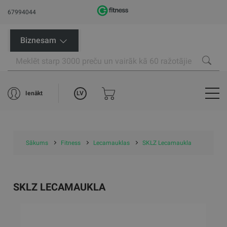
67994044
Biznesam
LV
Ienākt
Sākums
Fitness
Lecamauklas
SKLZ Lecamaukla
SKLZ LECAMAUKLA