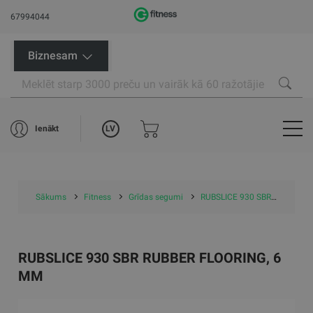
67994044
Biznesam
LV
Ienākt
Sākums
Fitness
Grīdas segumi
RUBSLICE 930 SBR rubber flooring, 6 mm
RUBSLICE 930 SBR RUBBER FLOORING, 6
MM