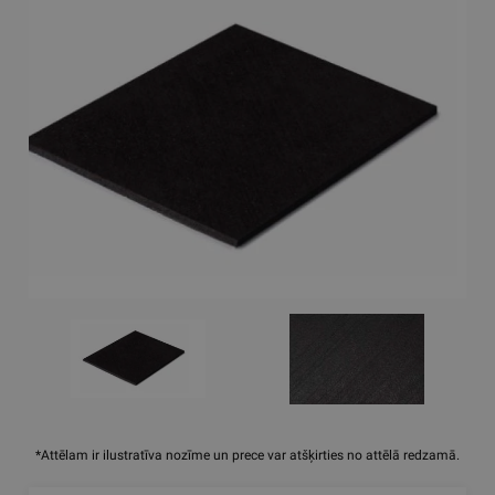
*Attēlam ir ilustratīva nozīme un prece var atšķirties no attēlā redzamā.