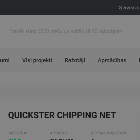
Serviss 
jumi
Visi projekti
Ražotāji
Apmācības
QUICKSTER CHIPPING NET
RAŽOTĀJS
ARTIKULS
IR RĪGAS NOLIKTAVĀ: