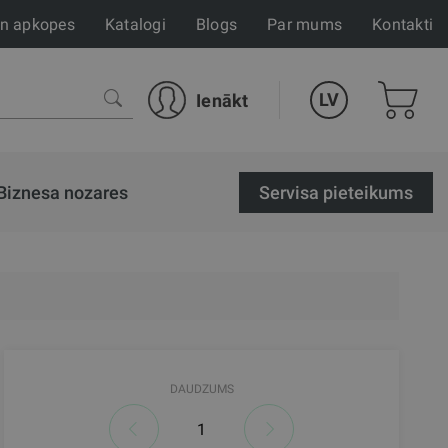
un apkopes
Katalogi
Blogs
Par mums
Kontakti
LV
Ienākt
Biznesa nozares
Servisa pieteikums
DAUDZUMS