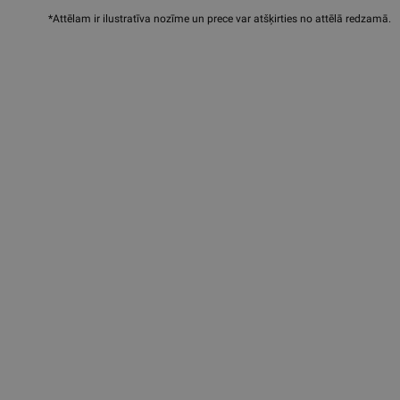
*Attēlam ir ilustratīva nozīme un prece var atšķirties no attēlā redzamā.