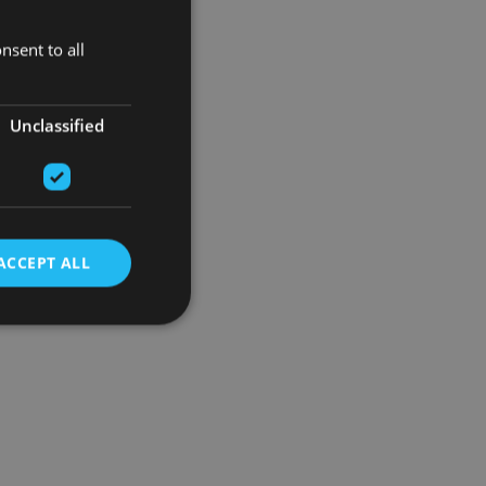
nsent to all
Unclassified
ACCEPT ALL