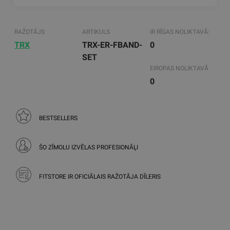
RAŽOTĀJS
ARTIKULS
IR RĪGAS NOLIKTAVĀ:
TRX
TRX-ER-FBAND-
0
SET
EIROPAS NOLIKTAVĀ
0
BESTSELLERS
ŠO ZĪMOLU IZVĒLAS PROFESIONĀĻI
FITSTORE IR OFICIĀLAIS RAŽOTĀJA DĪLERIS