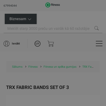
67994044
Biznesam
LV
Ienākt
Sākums
Fitness
Fitnesa un spēka gumijas
TRX Fabric Bands Set of 3
TRX FABRIC BANDS SET OF 3