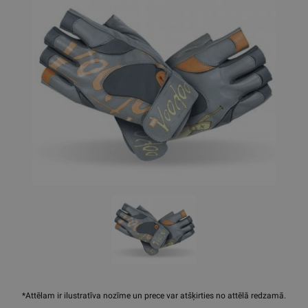
*Attēlam ir ilustratīva nozīme un prece var atšķirties no attēlā redzamā.