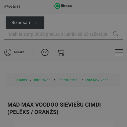
67994044
Biznesam
LV
Ienākt
Sākums
Brīvie svari
Fitnesa cimdi
Mad Max Voodoo sieviešu cimdi (pelēks / oranžs)
MAD MAX VOODOO SIEVIEŠU CIMDI
(PELĒKS / ORANŽS)