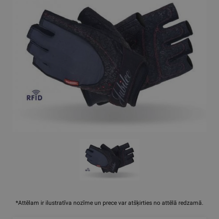
*Attēlam ir ilustratīva nozīme un prece var atšķirties no attēlā redzamā.