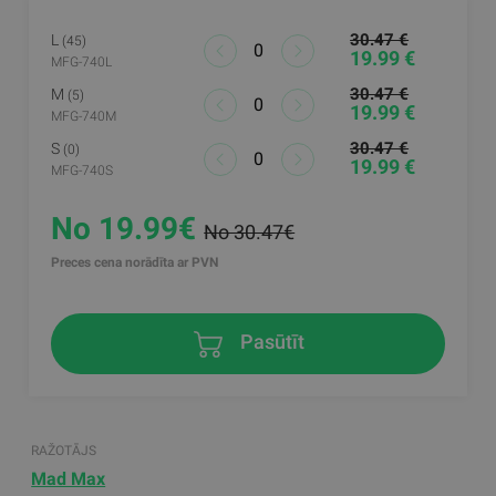
30.47 €
L
(45)
19.99 €
MFG-740L
30.47 €
M
(5)
19.99 €
MFG-740M
30.47 €
S
(0)
19.99 €
MFG-740S
No 19.99€
No 30.47€
Preces cena norādīta ar PVN
Pasūtīt
RAŽOTĀJS
Mad Max