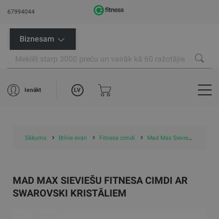
67994044
Biznesam
LV
Ienākt
Sākums
Brīvie svari
Fitnesa cimdi
Mad Max Sieviešu fitnesa cimdi ar Swarovski kristāliem
MAD MAX SIEVIEŠU FITNESA CIMDI AR
SWAROVSKI KRISTĀLIEM