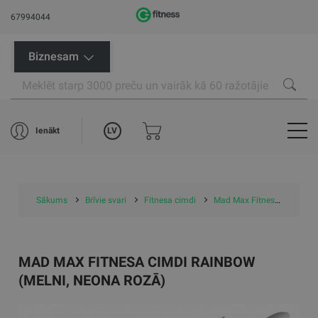
67994044
Biznesam
LV
Ienākt
Sākums
Brīvie svari
Fitnesa cimdi
Mad Max Fitnesa cimdi Rainbow (melni, neona rozā)
MAD MAX FITNESA CIMDI RAINBOW
(MELNI, NEONA ROZĀ)