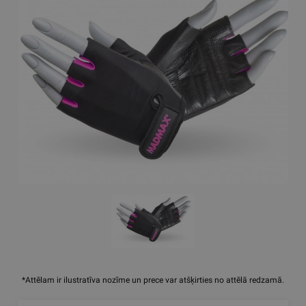
*Attēlam ir ilustratīva nozīme un prece var atšķirties no attēlā redzamā.