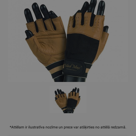
*Attēlam ir ilustratīva nozīme un prece var atšķirties no attēlā redzamā.