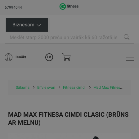
67994044
Biznesam
LV
Ienākt
Sākums
Brīvie svari
Fitnesa cimdi
Mad Max Fitnesa cimdi CLASIC (brūns ar melnu)
MAD MAX FITNESA CIMDI CLASIC (BRŪNS
AR MELNU)