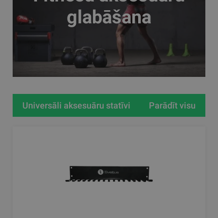
glabāšana
Universāli aksesuāru statīvi
Parādīt visu