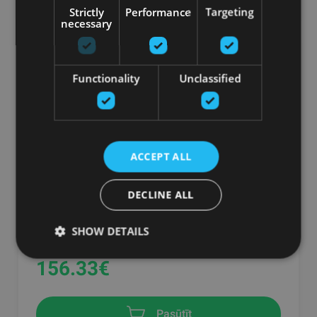
Strictly
Performance
Targeting
necessary
Functionality
Unclassified
ACCEPT ALL
DECLINE ALL
WALL MOUNT FOAM ROLLER STORAGE
SHOW DETAILS
FITSTORE
156.33
€
Pasūtīt