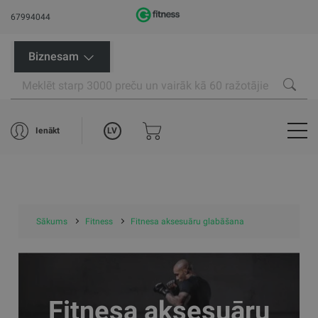
67994044
Biznesam
LV
Ienākt
Sākums
Fitness
Fitnesa aksesuāru glabāšana
Fitnesa aksesuāru