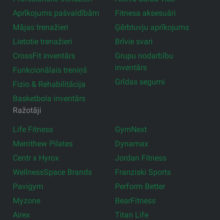
Aprīkojums pašvaldībām
Fitnesa aksesuāri
Mājas trenažieri
Ģērbtuvju aprīkojums
Lietotie trenažieri
Brīvie svari
CrossFit inventārs
Grupu nodarbību
inventārs
Funkcionālais treniņš
Grīdas segumi
Fizio & Rehabilitācija
Basketbola inventārs
Ražotāji
Life Fitness
GymNext
Merrithew Pilates
Dynamax
Centr x Hyrox
Jordan Fitness
WellnessSpace Brands
Franziski Sports
Pavigym
Perform Better
Myzone
BearFitness
Airex
Titan Life