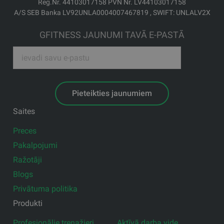
Reģ.Nr. 44103017158 PVN Nr. LV44103017158
A/S SEB Banka LV92UNLA0004007467819 , SWIFT: UNLALV2X
GFITNESS JAUNUMI TAVĀ E-PASTĀ
Pieteikties jaunumiem
Saites
Preces
Pakalpojumi
Ražotāji
Blogs
Privātuma politika
Produkti
Profesionālie trenažieri
Aktīvā darba vide