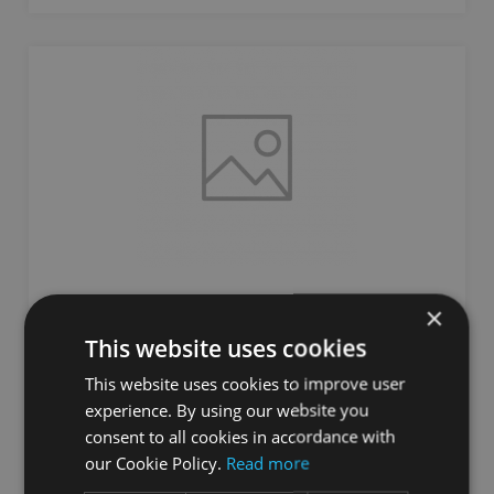
FITSOTRE STORAGE CAGE MINI
×
This website uses cookies
FITSTORE
This website uses cookies to improve user
685.00
€
experience. By using our website you
consent to all cookies in accordance with
our Cookie Policy.
Read more
pievienot grozam