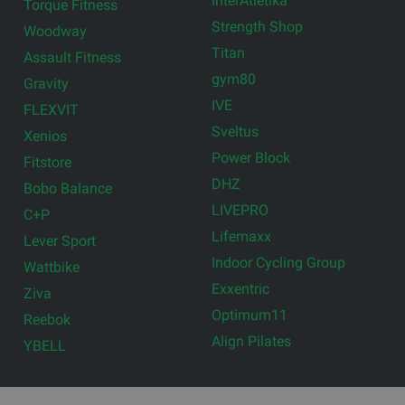
InterAtletika
Torque Fitness
Strength Shop
Woodway
Titan
Assault Fitness
gym80
Gravity
IVE
FLEXVIT
Sveltus
Xenios
Power Block
Fitstore
DHZ
Bobo Balance
LIVEPRO
C+P
Lifemaxx
Lever Sport
Indoor Cycling Group
Wattbike
Exxentric
Ziva
Optimum11
Reebok
Align Pilates
YBELL