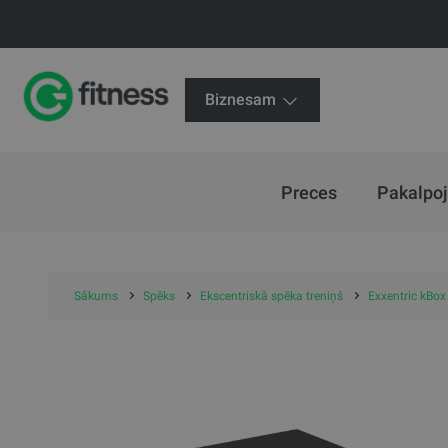
Biznesam
Preces
Pakalpo
Sākums
Spēks
Ekscentriskā spēka treniņš
Exxentric kBox