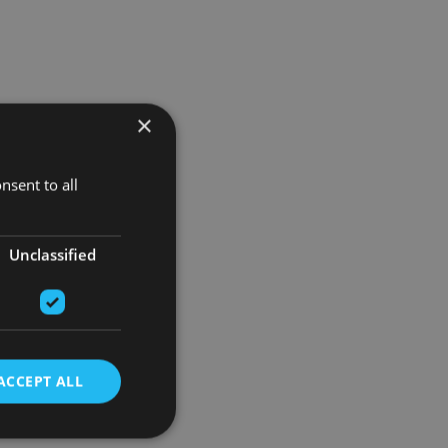
×
nsent to all
Unclassified
ACCEPT ALL