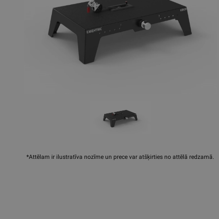
*Attēlam ir ilustratīva nozīme un prece var atšķirties no attēlā redzamā.