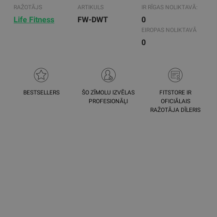
RAŽOTĀJS
ARTIKULS
IR RĪGAS NOLIKTAVĀ:
Life Fitness
FW-DWT
0
EIROPAS NOLIKTAVĀ
0
BESTSELLERS
ŠO ZĪMOLU IZVĒLAS
FITSTORE IR
PROFESIONĀĻI
OFICIĀLAIS
RAŽOTĀJA DĪLERIS