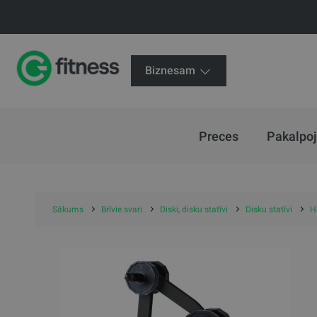
Biznesam
Preces
Pakalpo
Sākums
Brīvie svari
Diski, disku statīvi
Disku statīvi
H