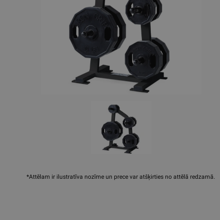
*Attēlam ir ilustratīva nozīme un prece var atšķirties no attēlā redzamā.