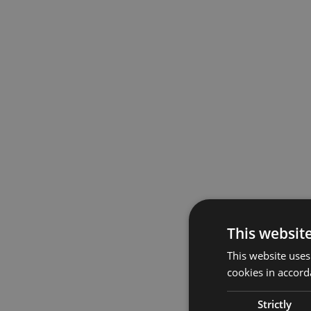
This websit
This website uses
cookies in accord
Strictly