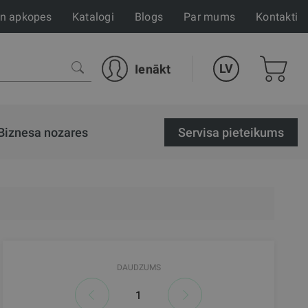
un apkopes
Katalogi
Blogs
Par mums
Kontakti
LV
Ienākt
Biznesa nozares
Servisa pieteikums
DAUDZUMS