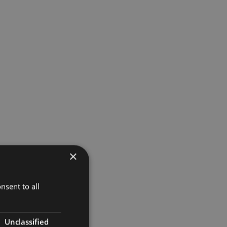
×
nsent to all
Unclassified