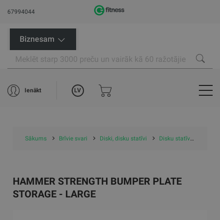
67994044
Biznesam
LV
Ienākt
Sākums
Brīvie svari
Diski, disku statīvi
Disku statīvi
Hamme
HAMMER STRENGTH BUMPER PLATE
STORAGE - LARGE