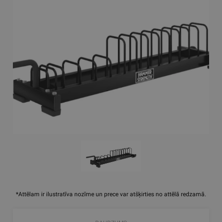
*Attēlam ir ilustratīva nozīme un prece var atšķirties no attēlā redzamā.