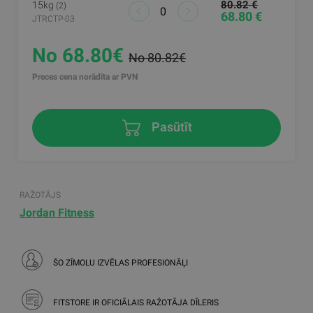
80.82 €
15kg
(2)
68.80 €
JTRCTP-03
No 68.80€
No 80.82€
Preces cena norādīta ar PVN
Pasūtīt
RAŽOTĀJS
Jordan Fitness
ŠO ZĪMOLU IZVĒLAS PROFESIONĀĻI
FITSTORE IR OFICIĀLAIS RAŽOTĀJA DĪLERIS