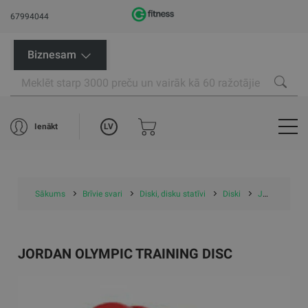
67994044
Biznesam
LV
Ienākt
Sākums
Brīvie svari
Diski, disku statīvi
Diski
Jordan Olympic Training Disc
JORDAN OLYMPIC TRAINING DISC