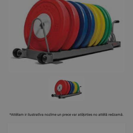
*Attēlam ir ilustratīva nozīme un prece var atšķirties no attēlā redzamā.