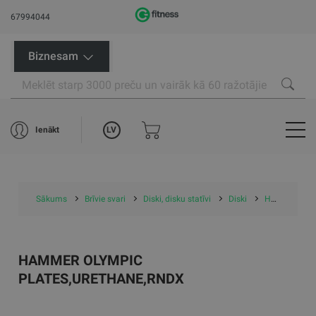
67994044
Biznesam
LV
Ienākt
Sākums
Brīvie svari
Diski, disku statīvi
Diski
HAMMER OLYMPIC PLATES,URETHANE,RNDX
HAMMER OLYMPIC
PLATES,URETHANE,RNDX