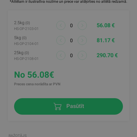
*Attēlam ir ilustratīva nozīme un prece var atšķirties no attēlā redzamā.
2.5kg
(0)
56.08 €
HS-OP-2103-01
5kg
(0)
81.17 €
HS-OP-2104-01
25kg
(0)
290.70 €
HS-OP-2108-01
No 56.08€
Preces cena norādīta ar PVN
Pasūtīt
RAŽOTĀJS