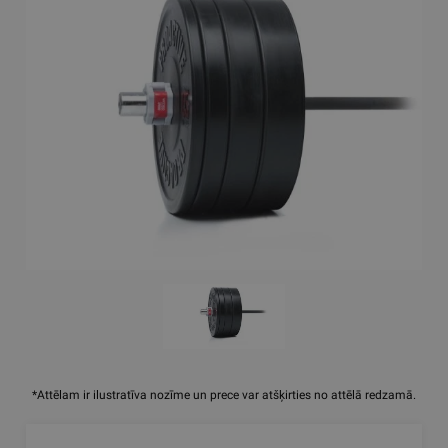
*Attēlam ir ilustratīva nozīme un prece var atšķirties no attēlā redzamā.