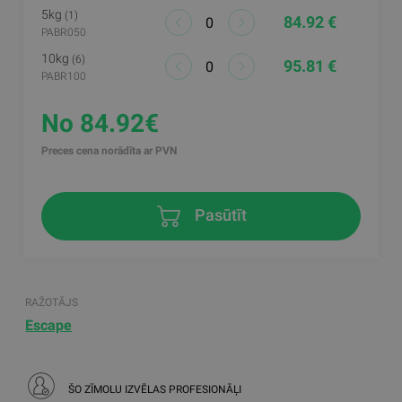
5kg
(1)
84.92 €
PABR050
10kg
(6)
95.81 €
PABR100
No 84.92€
Preces cena norādīta ar PVN
Pasūtīt
RAŽOTĀJS
Escape
ŠO ZĪMOLU IZVĒLAS PROFESIONĀĻI