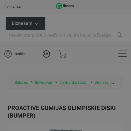
67994044
Biznesam
LV
Ienākt
Sākums
Brīvie svari
Diski, disku statīvi
Diski (Bumper)
Pro
PROACTIVE GUMIJAS OLIMPISKIE DISKI
(BUMPER)