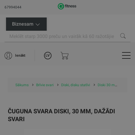
67994044
Biznesam
LV
Ienākt
Sākums
Brīvie svari
Diski, disku statīvi
Diski 30 mm
Čugun
ČUGUNA SVARA DISKI, 30 MM, DAŽĀDI
SVARI