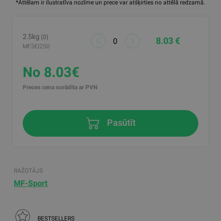
*Attēlam ir ilustratīva nozīme un prece var atšķirties no attēlā redzamā.
2.5kg
(0)
8.03 €
MF3EI250
No 8.03€
Preces cena norādīta ar PVN
Pasūtīt
RAŽOTĀJS
MF-Sport
BESTSELLERS