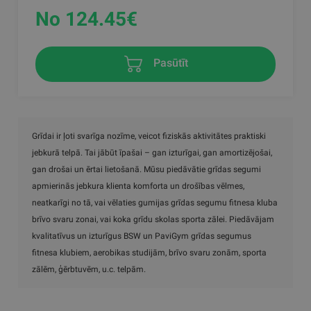
No 124.45
€
Pasūtīt
Grīdai ir ļoti svarīga nozīme, veicot fiziskās aktivitātes praktiski
jebkurā telpā. Tai jābūt īpašai – gan izturīgai, gan amortizējošai,
gan drošai un ērtai lietošanā. Mūsu piedāvātie grīdas segumi
apmierinās jebkura klienta komforta un drošības vēlmes,
neatkarīgi no tā, vai vēlaties gumijas grīdas segumu fitnesa kluba
brīvo svaru zonai, vai koka grīdu skolas sporta zālei. Piedāvājam
kvalitatīvus un izturīgus BSW un PaviGym grīdas segumus
fitnesa klubiem, aerobikas studijām, brīvo svaru zonām, sporta
zālēm, ģērbtuvēm, u.c. telpām.