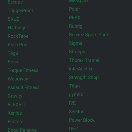
MF-Sport
Escape
Polar
TriggerPoint
REAX
SKLZ
Rubrig
Harbinger
Service Spare Parts
RockTape
Sigma
BlazePod
Stroops
Togu
Thorax Trainer
Bosu
InterAtletika
Torque Fitness
Strength Shop
Woodway
Titan
Assault Fitness
gym80
Gravity
IVE
FLEXVIT
Sveltus
Xenios
Power Block
Fitstore
DHZ
Bobo Balance