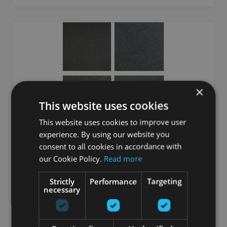
×
This website uses cookies
This website uses cookies to improve user
experience. By using our website you
PAVIBASIC SOLID PRO 100X100CM, 10MM
consent to all cookies in accordance with
our Cookie Policy.
Read more
PAVIGYM
Strictly
Performance
Targeting
No 76.93
€
necessary
Pasūtīt