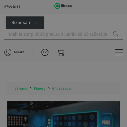
67994044
Biznesam
LV
Ienākt
Sākums
Fitness
Grīdas segumi