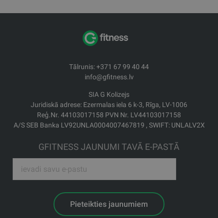
Tālrunis: +371 67 99 40 44
info@gfitness.lv
SIA G Kolizejs
Juridiskā adrese: Ezermalas iela 6 k-3, Rīga, LV-1006
Reģ.Nr. 44103017158 PVN Nr. LV44103017158
A/S SEB Banka LV92UNLA0004007467819 , SWIFT: UNLALV2X
GFITNESS JAUNUMI TAVĀ E-PASTĀ
Pieteikties jaunumiem