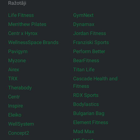
Ražotāji
Life Fitness
GymNext
Merrithew Pilates
Dynamax
Centr x Hyrox
Jordan Fitness
WellnessSpace Brands
Franziski Sports
Pavigym
Perform Better
Myzone
BearFitness
Airex
Titan Life
TRX
Cascade Health and
Fitness
Therabody
RDX Sports
Centr
Bodylastics
Inspire
Bulgarian Bag
Eleiko
Element Fitness
WellSystem
Mad Max
Concept2