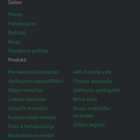
Saites
Preces
Pakalpojumi
Ražotāji
Blogs
Privātuma politika
Produkti
Profesionālie trenažieri
Aktīvā darba vide
Aprīkojums pašvaldībām
Fitnesa aksesuāri
Mājas trenažieri
Ģērbtuvju aprīkojums
Lietotie trenažieri
Brīvie svari
CrossFit inventārs
Grupu nodarbību
inventārs
Funkcionālais treniņš
Grīdas segumi
Fizio & Rehabilitācija
Basketbola inventārs