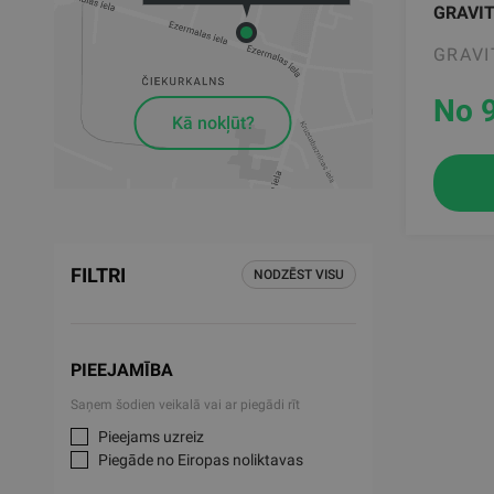
GRAVIT
GRAVI
No 
Kā nokļūt?
FILTRI
NODZĒST VISU
PIEEJAMĪBA
Saņem šodien veikalā vai ar piegādi rīt
Pieejams uzreiz
Piegāde no Eiropas noliktavas