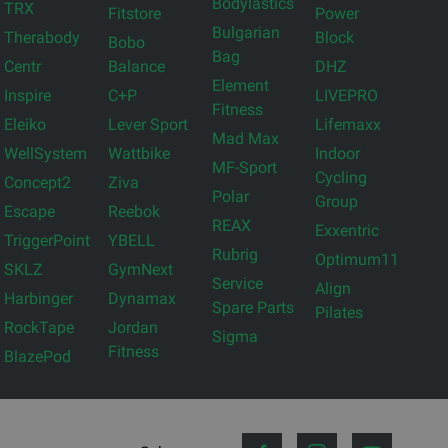
Bodylastics
TRX
Fitstore
Power
Bulgarian
Therabody
Block
Bobo
Bag
Centr
Balance
DHZ
Element
Inspire
C+P
LIVEPRO
Fitness
Eleiko
Lever Sport
Lifemaxx
Mad Max
WellSystem
Wattbike
Indoor
MF-Sport
Cycling
Concept2
Ziva
Polar
Group
Escape
Reebok
REAX
Exxentric
TriggerPoint
YBELL
Rubrig
Optimum11
SKLZ
GymNext
Service
Align
Harbinger
Dynamax
Spare Parts
Pilates
RockTape
Jordan
Sigma
Fitness
BlazePod