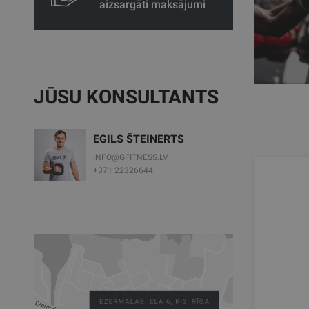
aizsargāti maksājumi
JŪSU KONSULTANTS
EGILS ŠTEINERTS
INFO@GFITNESS.LV
+371 22326644