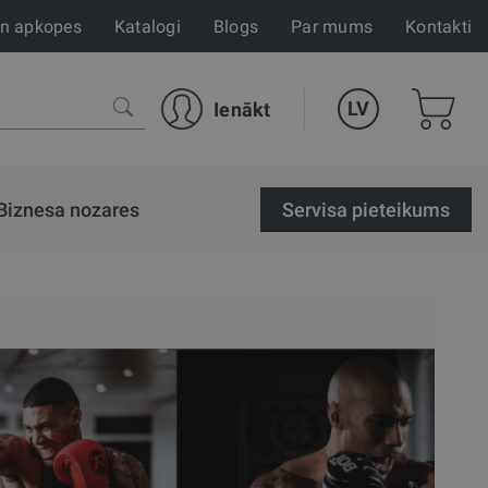
un apkopes
Katalogi
Blogs
Par mums
Kontakti
LV
Ienākt
Biznesa nozares
Servisa pieteikums