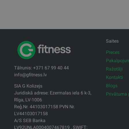
Saites
Preces
Pakalpoju
Tālrunis: +371 67 99 40 44
Ražotāji
info@gfitness.lv
Kontakti
Blogs
SIA G Kolizejs
Juridiskā adrese: Ezermalas iela 6 k-3,
Privātuma p
Rīga, LV-1006
Reģ.Nr. 44103017158 PVN Nr.
LV44103017158
A/S SEB Banka
LV92UNLA0004007467819 , SWIFT: