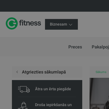
Biznesam
Preces
Pakalpo
Atgriezties sākumlapā
Sākums
Ātra un ērta piegāde
Droša iepirkšanās un