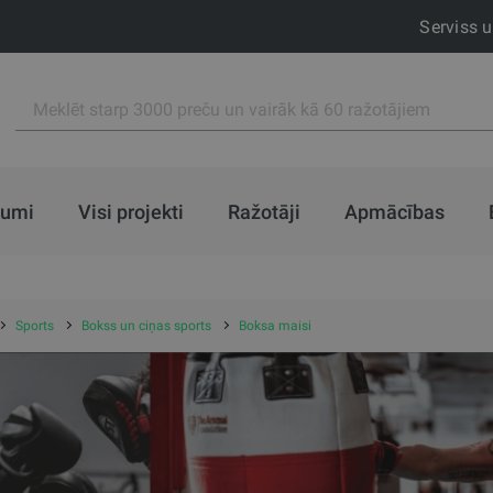
Serviss 
jumi
Visi projekti
Ražotāji
Apmācības
Sports
Bokss un ciņas sports
Boksa maisi