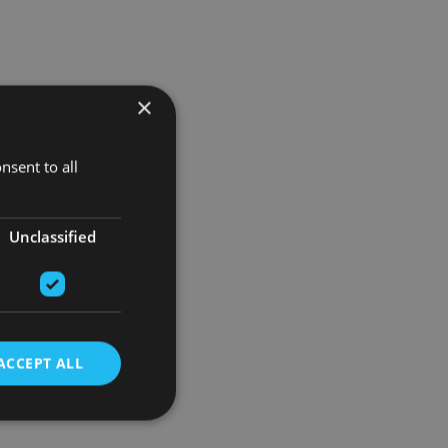
×
nsent to all
Unclassified
ACCEPT ALL