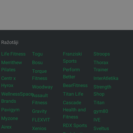
Ražotāji
Life Fitness
Togu
Franziski
Stroops
Sports
Merrithew
Bosu
Thorax
Pilates
Perform
Trainer
Torque
Better
Centr x
Fitness
InterAtletika
Hyrox
BearFitness
Woodway
Strength
WellnessSpace
Titan Life
Shop
Assault
Brands
Fitness
Cascade
Titan
Pavigym
Health and
Gravity
gym80
Fitness
Myzone
FLEXVIT
IVE
RDX Sports
Airex
Xenios
Sveltus