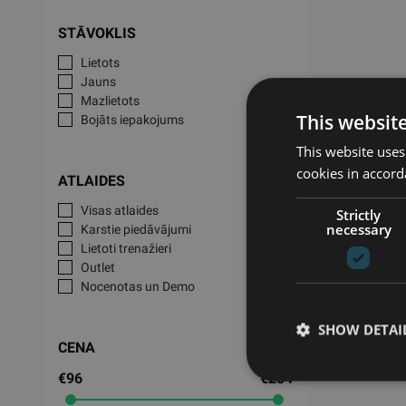
STĀVOKLIS
Lietots
Jauns
Mazlietots
This websit
Bojāts iepakojums
This website uses
cookies in accord
ATLAIDES
Visas atlaides
Strictly
necessary
Karstie piedāvājumi
Lietoti trenažieri
Outlet
Nocenotas un Demo
SHOW DETAI
CENA
€96
€284