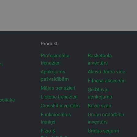
Produkti
Profesionālie
Basketbola
trenažieri
inventārs
mi
Aprīkojums
Aktīvā darba vide
pašvaldībām
Fitnesa aksesuāri
Mājas trenažieri
Ģērbtuvju
Lietotie trenažieri
aprīkojums
olitika
CrossFit inventārs
Brīvie svari
Funkcionālais
Grupu nodarbību
treniņš
inventārs
Fizio &
Grīdas segumi