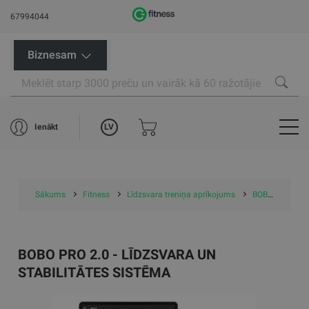
67994044
Biznesam
LV
Ienākt
Sākums
Fitness
Līdzsvara treniņa aprīkojums
BOBO BALANCE interaktīvais līdzsvara treniņa aprīkojums
BOBO PRO 2.0 - LĪDZSVARA UN
STABILITĀTES SISTĒMA