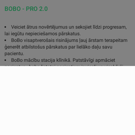
BOBO - PRO 2.0
Veiciet ātrus novērtējumus un sekojiet līdzi progresam,
lai iegūtu nepieciešamos pārskatus.
BoBo visaptverošais risinājums ļauj ārstam terapeitam
ģenerēt atbilstošus pārskatus par lielāko daļu savu
pacientu.
BoBo mācību stacija klīnikā. Patstāvīgi apmāciet
pacientus - bobo lietotni pacientiem ir viegli un vienkārši
lietot bez terapeita uzraudzības.
Atšķirieties no konkurentiem, piedāvājot saviem
klientiem inovatīvas tehnoloģijas
Izveidojiet savas klīnikā iepriekš definētas vingrojumu
programmas, lai ietaupītu jūsu terapeita laiku un
nodrošinātu standartizētu aprūpi.
Gūstiet jaunus ieņēmumus, pārdodot bobo mājās
saviem pacientiem
Viegla iestatīšana un tūlītēja bioloģiskā atgriezeniskā
saite ļauj jums pieņemt lēmumus, pamatojoties uz