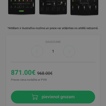
*Attēlam ir ilustratīva nozīme un prece var atšķirties no attēlā redzamā.
DAUDZUMS
871.00€
968.00€
Preces cena norādīta ar PVN
pievienot grozam