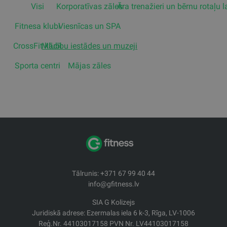
Visi
Korporatīvas zāles
Āra trenažieri un bērnu rotaļu 
Fitnesa klubi
Viesnīcas un SPA
CrossFit klubi
Mācību iestādes un muzeji
Sporta centri
Mājas zāles
Tālrunis: +371 67 99 40 44
info@gfitness.lv
SIA G Kolizejs
Juridiskā adrese: Ezermalas iela 6 k-3, Rīga, LV-1006
Reģ.Nr. 44103017158 PVN Nr. LV44103017158