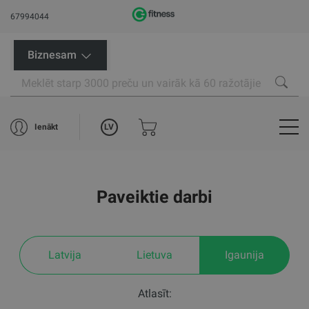
67994044
Biznesam
LV
Ienākt
Paveiktie darbi
Latvija
Lietuva
Igaunija
Atlasīt: