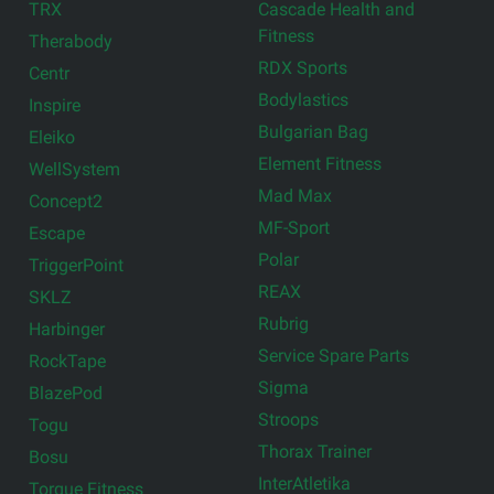
TRX
Cascade Health and
Fitness
Therabody
RDX Sports
Centr
Bodylastics
Inspire
Bulgarian Bag
Eleiko
Element Fitness
WellSystem
Mad Max
Concept2
MF-Sport
Escape
Polar
TriggerPoint
REAX
SKLZ
Rubrig
Harbinger
Service Spare Parts
RockTape
Sigma
BlazePod
Stroops
Togu
Thorax Trainer
Bosu
InterAtletika
Torque Fitness