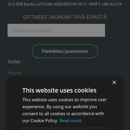
A/S SEB Banka LV92UNLA0004007467819 , SWIFT: UNLALV2X
GFITNESS JAUNUMI TAVĀ E-PASTĀ
Pieteikties jaunumiem
Saites
Preces
×
Pakalpojumi
This website uses cookies
Ražotāji
Blogs
This website uses cookies to improve user
experience. By using our website you
Privātuma politika
consent to all cookies in accordance with
Produkti
our Cookie Policy.
Read more
Profesionālie trenažieri
Aktīvā darba vide