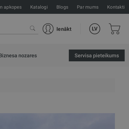
un apkopes
Katalogi
Blogs
Par mums
Kontakti
LV
Ienākt
Biznesa nozares
Servisa pieteikums