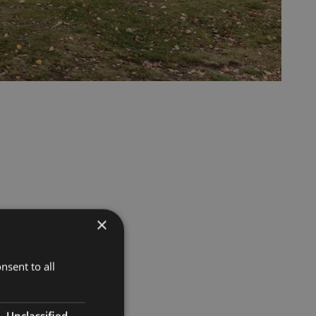
×
nsent to all
Unclassified