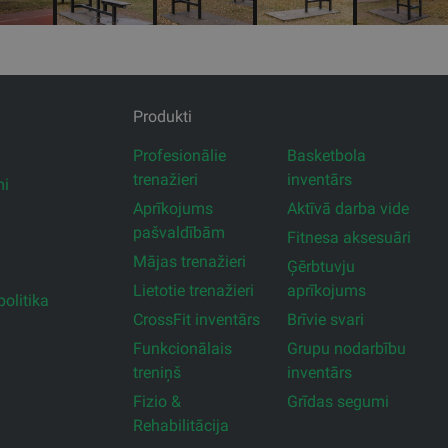
Produkti
Profesionālie
Basketbola
trenažieri
inventārs
mi
Aprīkojums
Aktīvā darba vide
pašvaldībām
Fitnesa aksesuāri
Mājas trenažieri
Ģērbtuvju
Lietotie trenažieri
aprīkojums
olitika
CrossFit inventārs
Brīvie svari
Funkcionālais
Grupu nodarbību
treniņš
inventārs
Fizio &
Grīdas segumi
Rehabilitācija