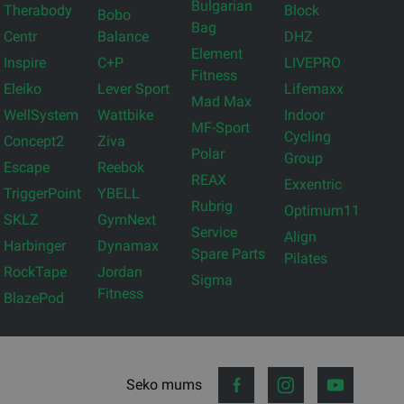
Bulgarian
Therabody
Block
Bobo
Bag
Centr
Balance
DHZ
Element
Inspire
C+P
LIVEPRO
Fitness
Eleiko
Lever Sport
Lifemaxx
Mad Max
WellSystem
Wattbike
Indoor
MF-Sport
Cycling
Concept2
Ziva
Polar
Group
Escape
Reebok
REAX
Exxentric
TriggerPoint
YBELL
Rubrig
Optimum11
SKLZ
GymNext
Service
Align
Harbinger
Dynamax
Spare Parts
Pilates
RockTape
Jordan
Sigma
Fitness
BlazePod
Seko mums