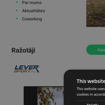
Par mums
Aktualitātes
Coworking
Ražotāji
Atpa
This websit
This website uses
cookies in accord
Strictly