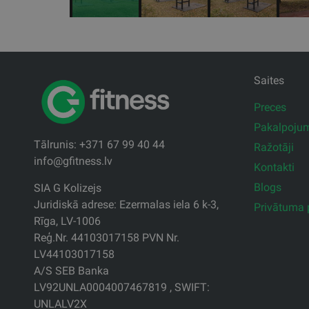
Saites
Preces
Pakalpoju
Tālrunis: +371 67 99 40 44
Ražotāji
info@gfitness.lv
Kontakti
Blogs
SIA G Kolizejs
Juridiskā adrese: Ezermalas iela 6 k-3,
Privātuma p
Rīga, LV-1006
Reģ.Nr. 44103017158 PVN Nr.
LV44103017158
A/S SEB Banka
LV92UNLA0004007467819 , SWIFT:
UNLALV2X