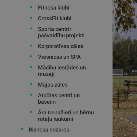
Fitnesa klubi
CrossFit klubi
Sporta centri/
pašvaldību projekti
Korporatīvas zāles
Viesnīcas un SPA
Mācību iestādes un
muzeji
Mājas zāles
Atpūtas centri un
baseini
Āra trenažieri un bērnu
rotaļu laukumi
Biznesa nozares