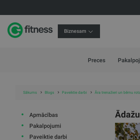
Biznesam
Preces
Pakalpo
Sākums
Blogs
Paveiktie darbi
Āra trenažieri un bērnu ro
Ādažu
Apmācības
Pakalpojumi
Paveiktie darbi