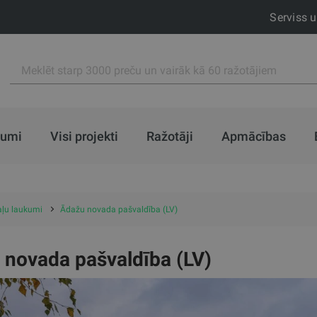
Serviss 
jumi
Visi projekti
Ražotāji
Apmācības
taļu laukumi
Ādažu novada pašvaldība (LV)
 novada pašvaldība (LV)