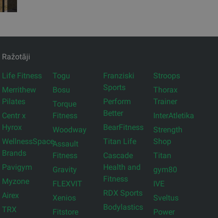
Ražotāji
Life Fitness
Togu
Franziski
Stroops
Sports
Merrithew
Bosu
Thorax
Pilates
Perform
Trainer
Torque
Better
Centr x
Fitness
InterAtletika
Hyrox
BearFitness
Woodway
Strength
WellnessSpace
Titan Life
Shop
Assault
Brands
Fitness
Cascade
Titan
Pavigym
Health and
Gravity
gym80
Fitness
Myzone
FLEXVIT
IVE
RDX Sports
Airex
Xenios
Sveltus
Bodylastics
TRX
Fitstore
Power