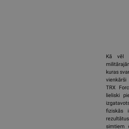
Kā vēl v
militāra
kuras svar
vienkārši
TRX Forc
lieliski p
izgatavots
fiziskās
rezultātu
simtiem d