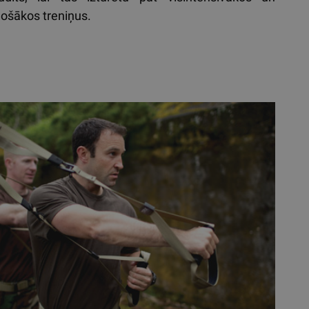
nošākos treniņus.