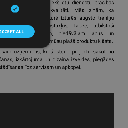
zprotam militāro un iekšlietu dienestu prasības
cībā uz aprīkojuma kvalitāti. Mēs zinām, ka
tāram jābūt tādam, kurš izturēs augsto treniņu
sitāti un īpašos apstākļus, tāpēc, atbilstoši
ACCEPT ALL
dzībām un budžetam, piedāvājam labus un
mātus risinājumus no mūsu plašā produktu klāsta.
sam uzņēmums, kurš īsteno projektu sākot no
šanas, izkārtojuma un dizaina izveides, piegādes
stādīšanas līdz servisam un apkopei.