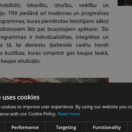
obilitāti, lokanību, izturību, veiklību un
iju. TRX piedāvā arī modernas un progresīvas
rogrammas, kuras piemērotas lietotājiem sākot
kstoņiem līdz pat bruņotajiem spēkiem. Šīs
rogrammas ir individualizētas, integrētas un
as tā, lai dienestu darbinieki varētu trenēt
as kustības, kuras izmantot gan kaujas laukā,
kaujas situācijās.
Gfitn
e uses cookies
konkur
 cookies to improve user experience. By using our website you co
armi
ance with our Cookie Policy.
Read more
ugun
uztica
Performance
Targeting
Functionality