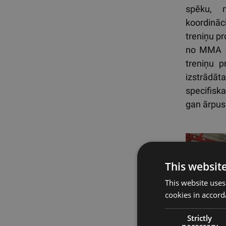
spēku, m
koordināc
treniņu p
no MMA cī
treniņu p
izstrādāt
specifisk
gan ārpus 
This websit
This website uses
cookies in accord
Strictly
necessary