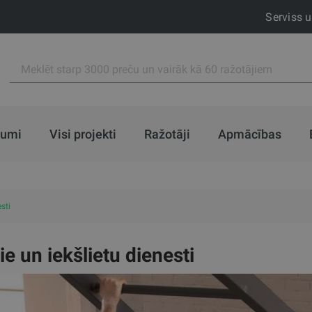
Serviss 
jumi
Visi projekti
Ražotāji
Apmācības
sti
rie un iekšlietu dienesti