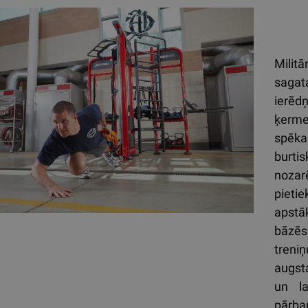
Milit
sagat
ierēd
ķerme
spēka
burti
noza
pietie
apstā
bāzēs
treniņ
augs
un la
pārba