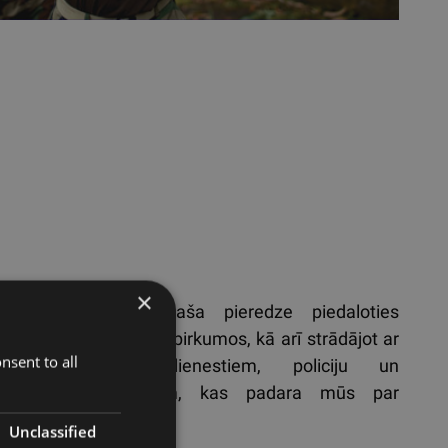
×
ess komandai ir plaša pieredze piedaloties
sos un publiskajos iepirkumos, kā arī strādājot ar
nsent to all
ju, aizsardzības dienestiem, policiju un
sdzēsības dienestiem, kas padara mūs par
mu un zinošu partneri.
Unclassified