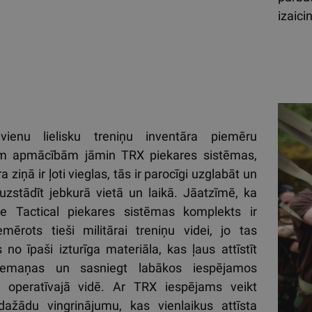
izaici
ienu lielisku treniņu inventāra piemēru
jām apmācībām jāmin TRX piekares sistēmas,
a ziņā ir ļoti vieglas, tās ir parocīgi uzglabāt un
 uzstādīt jebkurā vietā un laikā. Jāatzīmē, ka
e Tactical piekares sistēmas komplekts ir
iemērots tieši militārai treniņu videi, jo tas
 no īpaši izturīga materiāla, kas ļaus attīstīt
 iemaņas un sasniegt labākos iespējamos
s operatīvajā vidē. Ar TRX iespējams veikt
ažādu vingrinājumu, kas vienlaikus attīsta