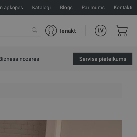
un apkopes
Katalogi
Blogs
Par mums
Kontakti
LV
Ienākt
Biznesa nozares
Servisa pieteikums