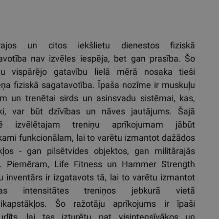
ārajos un citos iekšlietu dienestos fiziskā
avotība nav izvēles iespēja, bet gan prasība. Šo
ņu vispārējo gatavību lielā mērā nosaka tieši
ņa fiziskā sagatavotība. Īpaša nozīme ir muskuļu
m un trenētai sirds un asinsvadu sistēmai, kas,
ski, var būt dzīvības un nāves jautājums. Šajā
rē izvēlētajam treniņu aprīkojumam jābūt
kami funkcionālam, lai to varētu izmantot dažādos
kļos - gan pilsētvides objektos, gan militārajās
. Piemēram, Life Fitness un Hammer Strength
u inventārs ir izgatavots tā, lai to varētu izmantot
tas intensitātes treniņos jebkurā vietā
ikapstākļos. Šo ražotāju aprīkojums ir īpaši
udīts, lai tas izturētu pat visintensīvākos un