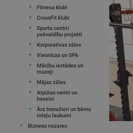
Fitnesa klubi
CrossFit klubi
Sporta centri/
pašvaldību projekti
Korporatīvas zāles
Viesnīcas un SPA
Mācību iestādes un
muzeji
Mājas zāles
Atpūtas centri un
baseini
Āra trenažieri un bērnu
rotaļu laukumi
Biznesa nozares