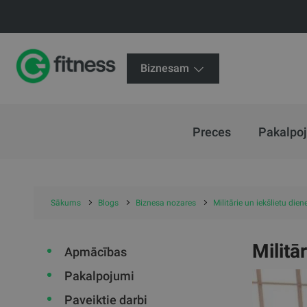
Biznesam
Preces
Pakalpo
Sākums
Blogs
Biznesa nozares
Militārie un iekšlietu diene
Militā
Apmācības
Pakalpojumi
Paveiktie darbi