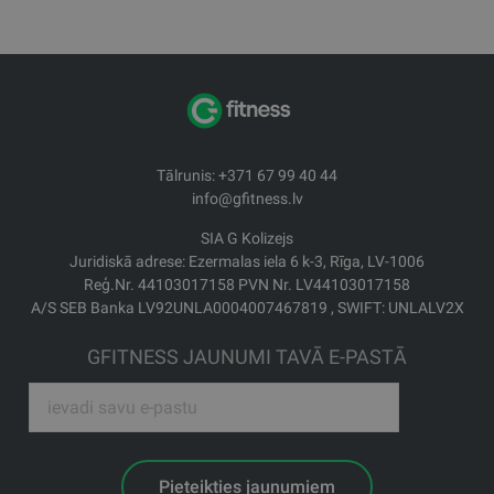
Tālrunis: +371 67 99 40 44
info@gfitness.lv
SIA G Kolizejs
Juridiskā adrese: Ezermalas iela 6 k-3, Rīga, LV-1006
Reģ.Nr. 44103017158 PVN Nr. LV44103017158
A/S SEB Banka LV92UNLA0004007467819 , SWIFT: UNLALV2X
GFITNESS JAUNUMI TAVĀ E-PASTĀ
Pieteikties jaunumiem