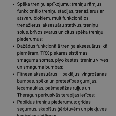
Spēka treniņu aprīkojumu: treniņu rāmjus,
funkcionālo treniņu stacijas, trenažierus ar
atsvaru blokiem, multifunkcionālos
trenažierus, aksesuāru statīvus, treniņu
solus, brīvos svarus un citus spēka treniņu
piederumus;
Dažādus funkcionālā treniņa aksesuārus, kā
piemēram, TRX piekares sistēmas,
smaguma somas, plyo kastes, treniņu virves
un smaguma bumbas;
Fitnesa aksesuārus – paklājus, vingrošanas
bumbas, spēka un pretestības gumijas,
lecamauklas, pašmasāžas ruļļus un
Theragun perkusīvās terapijas ierīces;
Papildus treniņu piederumus: grīdas
segumus, skapīšus ģērbtuvēm un piekļuves
kontroles sistēmas.