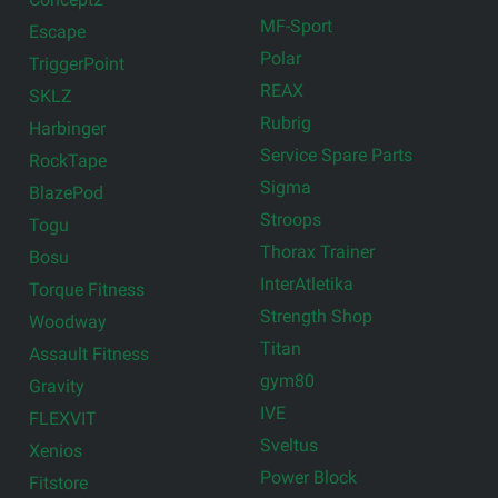
MF-Sport
Escape
Polar
TriggerPoint
REAX
SKLZ
Rubrig
Harbinger
Service Spare Parts
RockTape
Sigma
BlazePod
Stroops
Togu
Thorax Trainer
Bosu
InterAtletika
Torque Fitness
Strength Shop
Woodway
Titan
Assault Fitness
gym80
Gravity
IVE
FLEXVIT
Sveltus
Xenios
Power Block
Fitstore