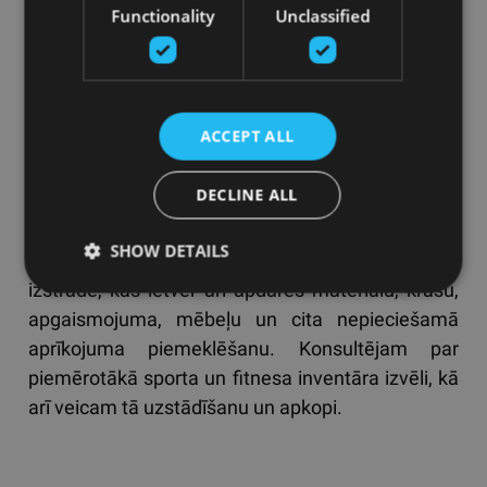
ekspertu fitnesa nozarē
. Vienas
Functionality
Unclassified
pieturas aģentūra veiksmīgu projektu
īstenošanai!
Mēs palīdzam saviem klientiem īstenot viņu
ACCEPT ALL
ieceres sākot no idejas līdz projekta gala
rezultātam. Projekta sākotnējā stadijā analizējam
DECLINE ALL
klienta biznesa mērķus un veicam
mērķauditorijas analīzi. Tam seko izvēlētās vietas
SHOW DETAILS
funkcionālā plānojuma un vizuālās koncepcijas
izstrāde, kas ietver arī apdares materiālu, krāsu,
apgaismojuma, mēbeļu un cita nepieciešamā
aprīkojuma piemeklēšanu. Konsultējam par
piemērotākā sporta un fitnesa inventāra izvēli, kā
arī veicam tā uzstādīšanu un apkopi.