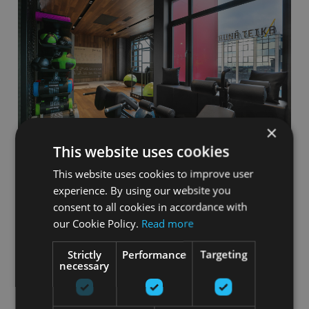
×
This website uses cookies
This website uses cookies to improve user
experience. By using our website you
consent to all cookies in accordance with
our Cookie Policy.
Read more
Jau vairāk kā 20 gadus Gfitness piedāvā
visplašāko sporta un fitnesa inventāra klāstu un
Strictly
Performance
Targeting
tā servisu 4 valstīs – Baltijā un Somijā.
necessary
Pateicoties gadu gaitā uzkrātajai pieredzei,
uzņēmums ir kļuvis par
uzticamu partneri
un