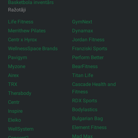
Basketbola inventārs
Ražotāji
Life Fitness
GymNext
Merrithew Pilates
Dynamax
Centr x Hyrox
Jordan Fitness
WellnessSpace Brands
Franziski Sports
Pavigym
Perform Better
Myzone
BearFitness
Airex
Titan Life
TRX
Cascade Health and
Fitness
Therabody
RDX Sports
Centr
Bodylastics
Inspire
Bulgarian Bag
Eleiko
Element Fitness
WellSystem
Mad Max
Concept2