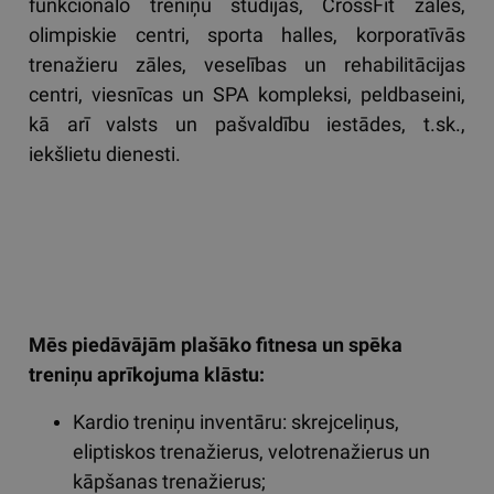
funkcionālo treniņu studijas, CrossFit zāles,
olimpiskie centri, sporta halles, korporatīvās
trenažieru zāles, veselības un rehabilitācijas
centri, viesnīcas un SPA kompleksi, peldbaseini,
kā arī valsts un pašvaldību iestādes, t.sk.,
iekšlietu dienesti.
Mēs piedāvājām plašāko fitnesa un spēka
treniņu aprīkojuma klāstu:
Kardio treniņu inventāru: skrejceliņus,
eliptiskos trenažierus, velotrenažierus un
kāpšanas trenažierus;