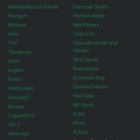
WellnessSpace Brands
Franziski Sports
Pavigym
Perform Better
Myzone
BearFitness
Airex
Titan Life
TRX
Cascade Health and
Fitness
Therabody
RDX Sports
Centr
Bodylastics
Inspire
Bulgarian Bag
Eleiko
Element Fitness
WellSystem
Mad Max
Concept2
MF-Sport
Escape
Polar
TriggerPoint
REAX
SKLZ
Rubrig
Harbinger