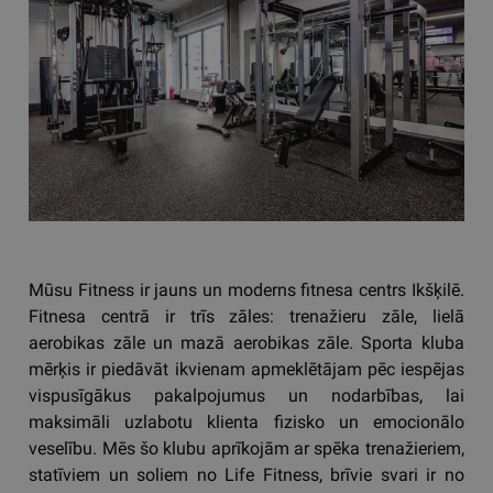
Mūsu Fitness ir jauns un moderns fitnesa centrs Ikšķilē.
Fitnesa centrā ir trīs zāles: trenažieru zāle, lielā
aerobikas zāle un mazā aerobikas zāle. Sporta kluba
mērķis ir piedāvāt ikvienam apmeklētājam pēc iespējas
vispusīgākus pakalpojumus un nodarbības, lai
maksimāli uzlabotu klienta fizisko un emocionālo
veselību. Mēs šo klubu aprīkojām ar spēka trenažieriem,
statīviem un soliem no Life Fitness, brīvie svari ir no