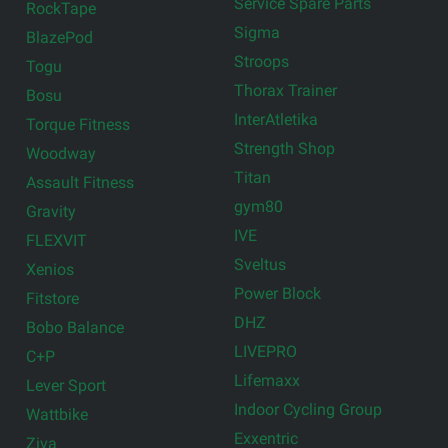
Service Spare Parts
RockTape
Sigma
BlazePod
Stroops
Togu
Thorax Trainer
Bosu
InterAtletika
Torque Fitness
Strength Shop
Woodway
Titan
Assault Fitness
gym80
Gravity
IVE
FLEXVIT
Sveltus
Xenios
Power Block
Fitstore
DHZ
Bobo Balance
LIVEPRO
C+P
Lifemaxx
Lever Sport
Indoor Cycling Group
Wattbike
Exxentric
Ziva