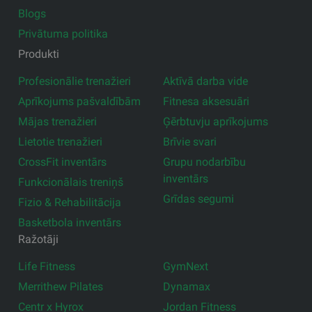
Blogs
Privātuma politika
Produkti
Profesionālie trenažieri
Aktīvā darba vide
Aprīkojums pašvaldībām
Fitnesa aksesuāri
Mājas trenažieri
Ģērbtuvju aprīkojums
Lietotie trenažieri
Brīvie svari
CrossFit inventārs
Grupu nodarbību
inventārs
Funkcionālais treniņš
Grīdas segumi
Fizio & Rehabilitācija
Basketbola inventārs
Ražotāji
Life Fitness
GymNext
Merrithew Pilates
Dynamax
Centr x Hyrox
Jordan Fitness