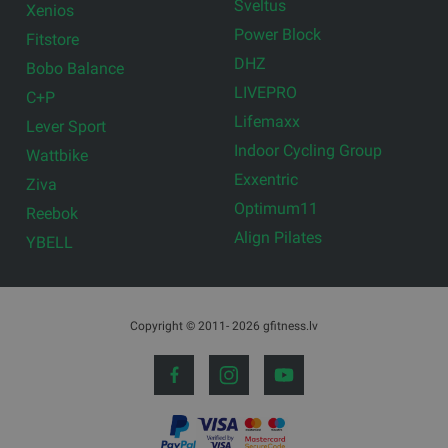
Sveltus
Xenios
Power Block
Fitstore
DHZ
Bobo Balance
LIVEPRO
C+P
Lifemaxx
Lever Sport
Indoor Cycling Group
Wattbike
Exxentric
Ziva
Optimum11
Reebok
Align Pilates
YBELL
Copyright © 2011- 2026 gfitness.lv