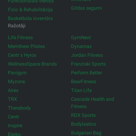
Funkcionālais treniņš
Grīdas segumi
Fizio & Rehabilitācija
Basketbola inventārs
Ražotāji
Life Fitness
GymNext
Merrithew Pilates
Dynamax
Centr x Hyrox
Jordan Fitness
WellnessSpace Brands
Franziski Sports
Pavigym
Perform Better
Myzone
BearFitness
Airex
Titan Life
TRX
Cascade Health and
Fitness
Therabody
RDX Sports
Centr
Bodylastics
Inspire
Bulgarian Bag
Eleiko