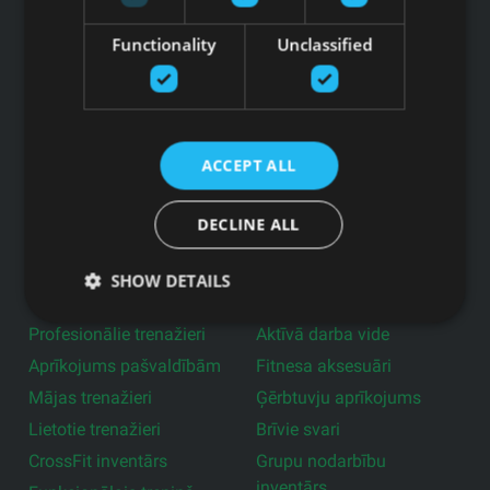
Functionality
Unclassified
Pieteikties jaunumiem
Saites
Preces
Pakalpojumi
ACCEPT ALL
Ražotāji
DECLINE ALL
Blogs
Privātuma politika
SHOW DETAILS
Produkti
Profesionālie trenažieri
Aktīvā darba vide
Aprīkojums pašvaldībām
Fitnesa aksesuāri
Mājas trenažieri
Ģērbtuvju aprīkojums
Lietotie trenažieri
Brīvie svari
CrossFit inventārs
Grupu nodarbību
inventārs