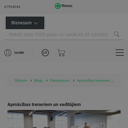
67994044
Biznesam
LV
Ienākt
Sākums
Blogs
Pakalpojumi
Apmācības treneriem un vadītājiem
Apmācības treneriem un vadītājiem