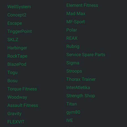
Element Fitness
WellSystem
Mad Max
Concept2
MF-Sport
Escape
Polar
TriggerPoint
REAX
SKLZ
Rubrig
Harbinger
Service Spare Parts
RockTape
Sigma
BlazePod
Stroops
Togu
Thorax Trainer
Bosu
InterAtletika
Torque Fitness
Strength Shop
Woodway
Titan
Assault Fitness
gym80
Gravity
IVE
FLEXVIT