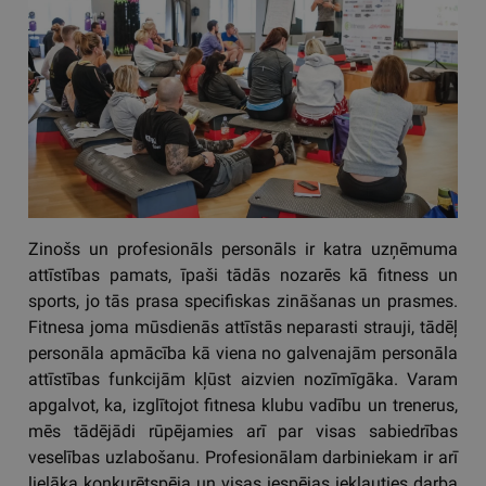
Zinošs un profesionāls personāls ir katra uzņēmuma
attīstības pamats, īpaši tādās nozarēs kā fitness un
sports, jo tās prasa specifiskas zināšanas un prasmes.
Fitnesa joma mūsdienās attīstās neparasti strauji, tādēļ
personāla apmācība kā viena no galvenajām personāla
attīstības funkcijām kļūst aizvien nozīmīgāka. Varam
apgalvot, ka, izglītojot fitnesa klubu vadību un trenerus,
mēs tādējādi rūpējamies arī par visas sabiedrības
veselības uzlabošanu. Profesionālam darbiniekam ir arī
lielāka konkurētspēja un visas iespējas iekļauties darba