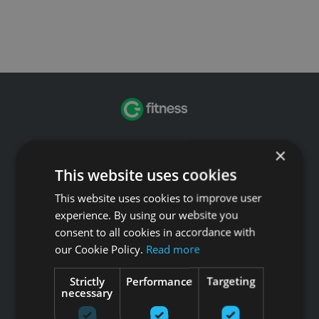
×
Tālrunis: +371 67 99 40 44
info@gfitness.lv
This website uses cookies
SIA G Kolizejs
This website uses cookies to improve user
Juridiskā adrese: Ezermalas iela 6 k-3, Rīga, LV-1006
experience. By using our website you
Reģ.Nr. 44103017158 PVN Nr. LV44103017158
consent to all cookies in accordance with
A/S SEB Banka LV92UNLA0004007467819 , SWIFT: UNLALV2X
our Cookie Policy.
Read more
GFITNESS JAUNUMI TAVĀ E-PASTĀ
Strictly
Performance
Targeting
necessary