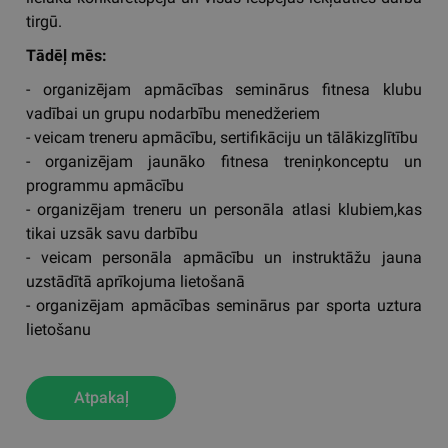
tirgū.
Tādēļ mēs:
- organizējam apmācības seminārus fitnesa klubu
vadībai un grupu nodarbību menedžeriem
- veicam treneru apmācību, sertifikāciju un tālākizglītību
- organizējam jaunāko fitnesa treniņkonceptu un
programmu apmācību
- organizējam treneru un personāla atlasi klubiem,kas
tikai uzsāk savu darbību
- veicam personāla apmācību un instruktāžu jauna
uzstādītā aprīkojuma lietošanā
- organizējam apmācības seminārus par sporta uztura
lietošanu
Atpakaļ