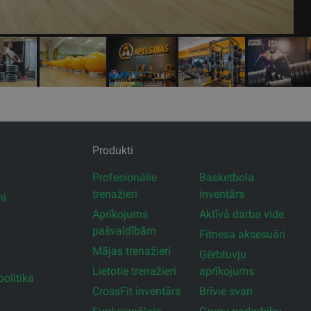
Produkti
Profesionālie
Basketbola
trenažieri
inventārs
mi
Aprīkojums
Aktīvā darba vide
pašvaldībām
Fitnesa aksesuāri
Mājas trenažieri
Ģērbtuvju
Lietotie trenažieri
aprīkojums
olitika
CrossFit inventārs
Brīvie svari