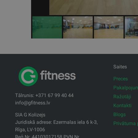
Saites
Preces
Pakalpoju
Tālrunis: +371 67 99 40 44
Ražotāji
info@gfitness.lv
Kontakti
Blogs
SIA G Kolizejs
Juridiskā adrese: Ezermalas iela 6 k-3,
Privātuma p
Rīga, LV-1006
Reģ.Nr. 44103017158 PVN Nr.