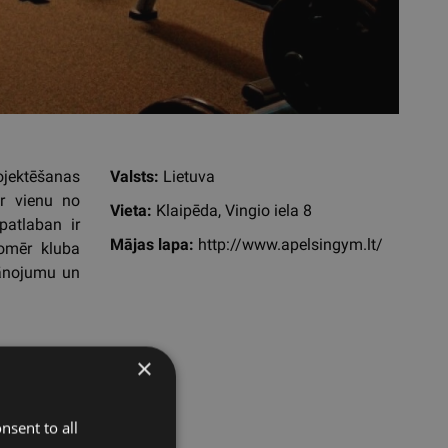
ojektēšanas
Valsts:
Lietuva
ar vienu no
Vieta:
Klaipēda, Vingio iela 8
atlaban ir
Mājas lapa:
http://www.apelsingym.lt/
tomēr kluba
plānojumu un
×
nsent to all