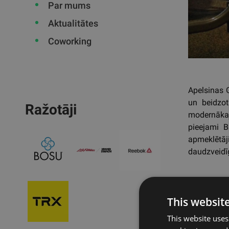
Par mums
Aktualitātes
Coworking
Apelsinas 
un beidzot
Ražotāji
modernāka
pieejami B
apmeklētāji
daudzveidī
Atpa
This websit
This website uses