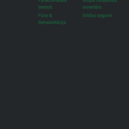
Funkcionālais
Grupu nodarbību
treniņš
inventārs
Fizio &
Grīdas segumi
Rehabilitācija