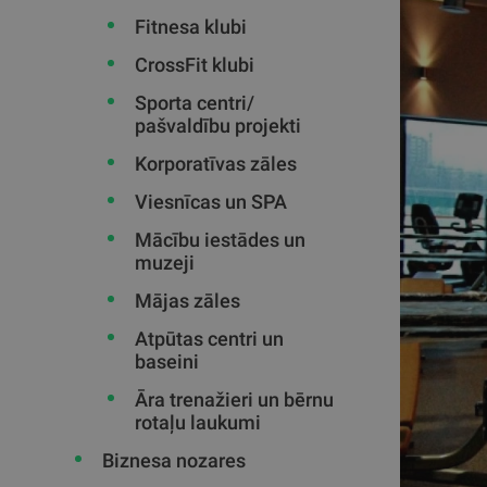
Fitnesa klubi
CrossFit klubi
Sporta centri/
pašvaldību projekti
Korporatīvas zāles
Viesnīcas un SPA
Mācību iestādes un
muzeji
Mājas zāles
Atpūtas centri un
baseini
Āra trenažieri un bērnu
rotaļu laukumi
Biznesa nozares