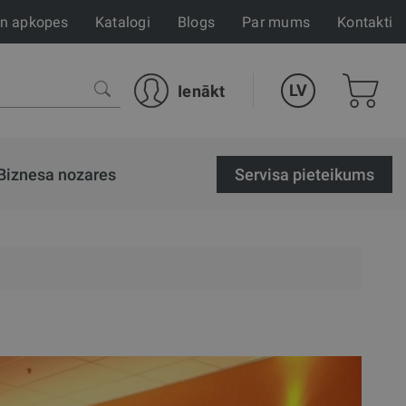
un apkopes
Katalogi
Blogs
Par mums
Kontakti
LV
Ienākt
Biznesa nozares
Servisa pieteikums