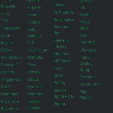
Gravity
gym80
Fitness
Myzone
FLEXVIT
IVE
RDX Sports
Airex
Xenios
Sveltus
Bodylastics
TRX
Fitstore
Power
Bulgarian
Therabody
Block
Bobo
Bag
Centr
Balance
DHZ
Element
Inspire
C+P
LIVEPRO
Fitness
Eleiko
Lever Sport
Lifemaxx
Mad Max
WellSystem
Wattbike
Indoor
MF-Sport
Cycling
Concept2
Ziva
Polar
Group
Escape
Reebok
REAX
Exxentric
TriggerPoint
YBELL
Rubrig
Optimum11
SKLZ
GymNext
Service
Align
Harbinger
Dynamax
Spare Parts
Pilates
RockTape
Jordan
Sigma
Fitness
BlazePod