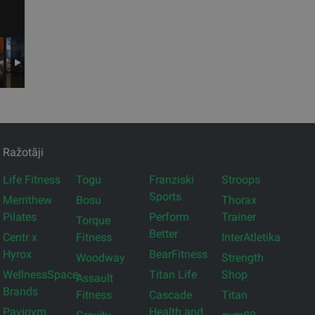
Ražotāji
Life Fitness
Togu
Franziski
Stroops
Sports
Merrithew
Bosu
Thorax
Pilates
Perform
Trainer
Torque
Better
Centr x
Fitness
InterAtletika
Hyrox
BearFitness
Woodway
Strength
WellnessSpace
Titan Life
Shop
Assault
Brands
Fitness
Cascade
Titan
Pavigym
Health and