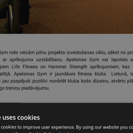
Gym mēs veicām pilnu projekta izveidošanas ciklu, sākot no pr
 ar aprīkojuma uzstādīšanu. Apelsinas Gym var lepoties 
jiem Life Fitness un Hammer Strength aprīkojumiem, kas p
altijā. Apelsinas Gym ir jaunākais fitnesa klubs Lietuvā, 
 jau paspējuši pozitīvi novērtēt kluba košo dizainu, atvērto 
go treniņu piedāvājumu.
kaļ
e uses cookies
 cookies to improve user experience. By using our website you co