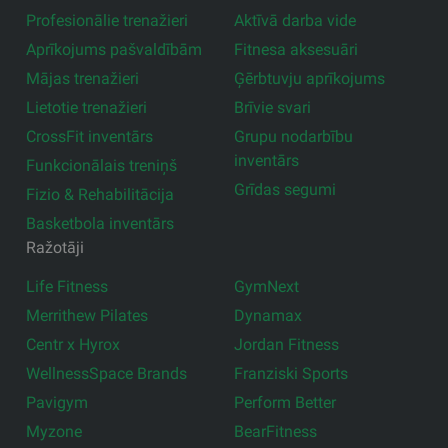
Profesionālie trenažieri
Aktīvā darba vide
Aprīkojums pašvaldībām
Fitnesa aksesuāri
Mājas trenažieri
Ģērbtuvju aprīkojums
Lietotie trenažieri
Brīvie svari
CrossFit inventārs
Grupu nodarbību
inventārs
Funkcionālais treniņš
Grīdas segumi
Fizio & Rehabilitācija
Basketbola inventārs
Ražotāji
Life Fitness
GymNext
Merrithew Pilates
Dynamax
Centr x Hyrox
Jordan Fitness
WellnessSpace Brands
Franziski Sports
Pavigym
Perform Better
Myzone
BearFitness