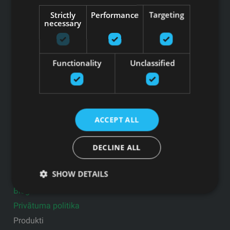
Juridiskā adrese: Ezermalas iela 6 k-3, Rīga, LV-1006
Strictly
Performance
Targeting
Reģ.Nr. 44103017158 PVN Nr. LV44103017158
necessary
A/S SEB Banka LV92UNLA0004007467819 , SWIFT: UNLALV2X
GFITNESS JAUNUMI TAVĀ E-PASTĀ
Functionality
Unclassified
Pieteikties jaunumiem
ACCEPT ALL
Saites
Preces
DECLINE ALL
Pakalpojumi
SHOW DETAILS
Ražotāji
Blogs
Privātuma politika
Produkti