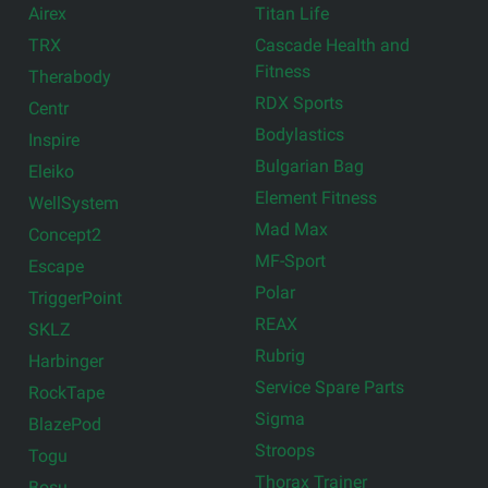
Airex
Titan Life
TRX
Cascade Health and
Fitness
Therabody
RDX Sports
Centr
Bodylastics
Inspire
Bulgarian Bag
Eleiko
Element Fitness
WellSystem
Mad Max
Concept2
MF-Sport
Escape
Polar
TriggerPoint
REAX
SKLZ
Rubrig
Harbinger
Service Spare Parts
RockTape
Sigma
BlazePod
Stroops
Togu
Thorax Trainer
Bosu