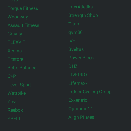
InterAtletika
Torque Fitness
Strength Shop
Woodway
Titan
Assault Fitness
gym80
Gravity
IVE
FLEXVIT
Sveltus
Xenios
Power Block
Fitstore
DHZ
Bobo Balance
LIVEPRO
C+P
Lifemaxx
Lever Sport
Indoor Cycling Group
Wattbike
Exxentric
Ziva
Optimum11
Reebok
Align Pilates
YBELL