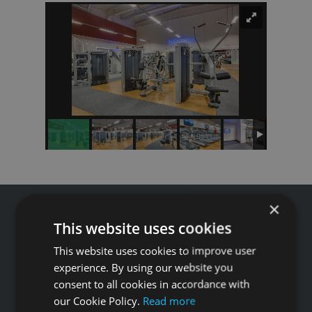
×
This website uses cookies
This website uses cookies to improve user
Tālrunis: +371 67 99 40 44
experience. By using our website you
info@gfitness.lv
consent to all cookies in accordance with
our Cookie Policy.
Read more
SIA G Kolizejs