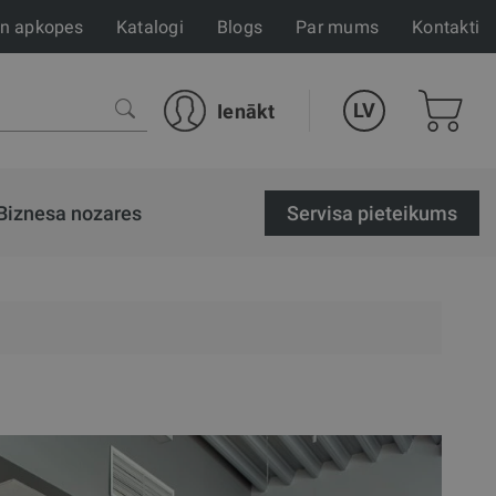
un apkopes
Katalogi
Blogs
Par mums
Kontakti
LV
Ienākt
Biznesa nozares
Servisa pieteikums