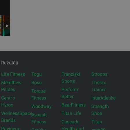
Ražotāji
Life Fitness
Togu
Franziski
Stroops
Sports
Merrithew
Bosu
Thorax
Pilates
Perform
Trainer
Torque
Better
Centr x
Fitness
InterAtletika
Hyrox
BearFitness
Woodway
Strength
WellnessSpace
Titan Life
Shop
Assault
Brands
Fitness
Cascade
Titan
Pavigym
Health and