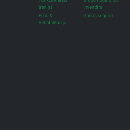
Funkcionālais
Grupu nodarbību
treniņš
inventārs
Fizio &
Grīdas segumi
Rehabilitācija