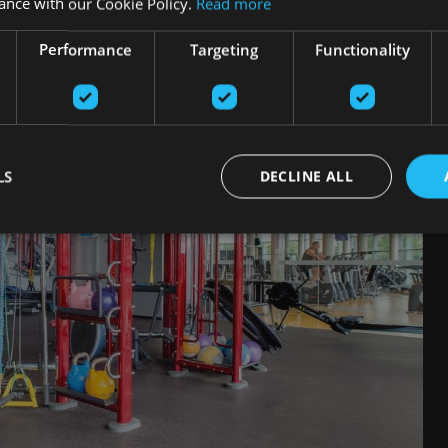
ance with our Cookie Policy.
Read more
Performance
Targeting
Functionality
LS
DECLINE ALL