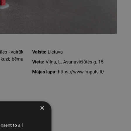
les - vairāk
Valsts:
Lietuva
kuzi; bērnu
Vieta:
Viļņa, L. Asanavičiūtės g. 15
Mājas lapa:
https://www.impuls.lt/
×
nsent to all