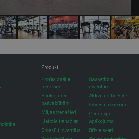
Produkti
Profesionālie
Basketbola
trenažieri
inventārs
mi
Aprīkojums
Aktīvā darba vide
pašvaldībām
Fitnesa aksesuāri
Mājas trenažieri
Ģērbtuvju
Lietotie trenažieri
aprīkojums
olitika
CrossFit inventārs
Brīvie svari