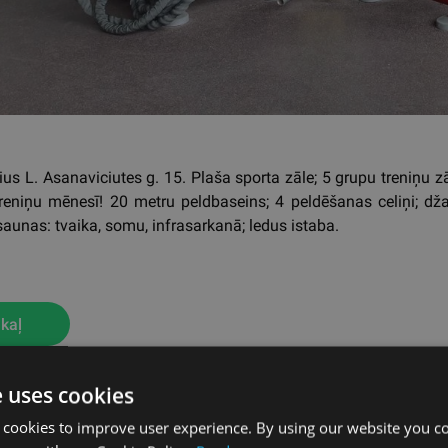
ius L. Asanaviciutes g. 15. Plaša sporta zāle; 5 grupu treniņu zā
reniņu mēnesī! 20 metru peldbaseins; 4 peldēšanas celiņi; dža
saunas: tvaika, somu, infrasarkanā; ledus istaba.
kaļ
e uses cookies
 cookies to improve user experience. By using our website you co