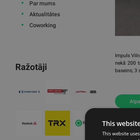
Par mums
Aktualitātes
Coworking
Impuls Viln
nekā 200 t
Ražotāji
baseins; 3 
Atpa
This websit
This website uses