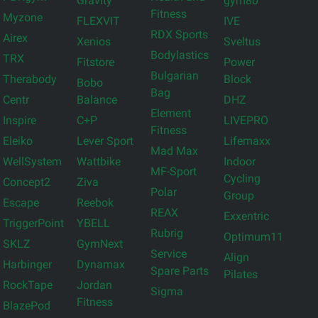
Gravity
gym80
Fitness
Myzone
FLEXVIT
IVE
RDX Sports
Airex
Xenios
Sveltus
Bodylastics
TRX
Fitstore
Power
Bulgarian
Therabody
Block
Bobo
Bag
Centr
Balance
DHZ
Element
Inspire
C+P
LIVEPRO
Fitness
Eleiko
Lever Sport
Lifemaxx
Mad Max
WellSystem
Wattbike
Indoor
MF-Sport
Cycling
Concept2
Ziva
Polar
Group
Escape
Reebok
REAX
Exxentric
TriggerPoint
YBELL
Rubrig
Optimum11
SKLZ
GymNext
Service
Align
Harbinger
Dynamax
Spare Parts
Pilates
RockTape
Jordan
Sigma
Fitness
BlazePod