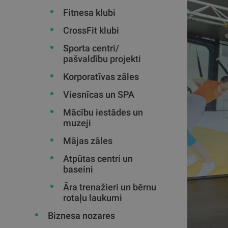
Fitnesa klubi
CrossFit klubi
Sporta centri/
pašvaldību projekti
Korporatīvas zāles
Viesnīcas un SPA
Mācību iestādes un
muzeji
Mājas zāles
Atpūtas centri un
baseini
Āra trenažieri un bērnu
rotaļu laukumi
Biznesa nozares