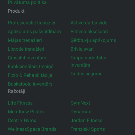
Privātuma politika
Produkti
Profesionālie trenažieri
Aktīvā darba vide
Aprīkojums pašvaldībām
Fitnesa aksesuāri
Mājas trenažieri
Ģērbtuvju aprīkojums
Lietotie trenažieri
Brīvie svari
CrossFit inventārs
Grupu nodarbību
inventārs
Funkcionālais treniņš
Grīdas segumi
Fizio & Rehabilitācija
Basketbola inventārs
Ražotāji
Life Fitness
GymNext
Merrithew Pilates
Dynamax
Centr x Hyrox
Jordan Fitness
WellnessSpace Brands
Franziski Sports