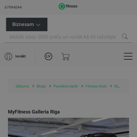
67994044
Biznesam
LV
Ienākt
Sākums
Blogs
Paveiktie darbi
Fitnesa klubi
MyFitness Galleria Riga
MyFitness Galleria Riga