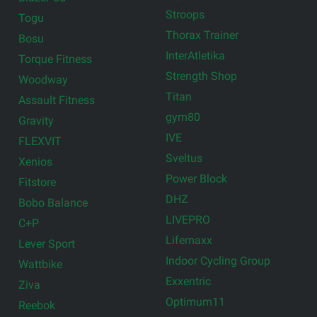
Stroops
Togu
Thorax Trainer
Bosu
InterAtletika
Torque Fitness
Strength Shop
Woodway
Titan
Assault Fitness
gym80
Gravity
IVE
FLEXVIT
Sveltus
Xenios
Power Block
Fitstore
DHZ
Bobo Balance
LIVEPRO
C+P
Lifemaxx
Lever Sport
Indoor Cycling Group
Wattbike
Exxentric
Ziva
Optimum11
Reebok