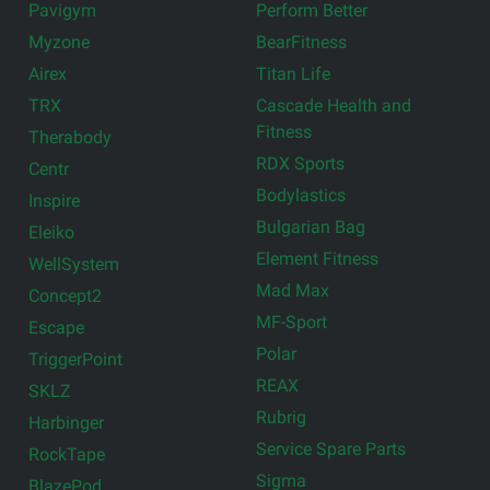
Pavigym
Perform Better
Myzone
BearFitness
Airex
Titan Life
TRX
Cascade Health and
Fitness
Therabody
RDX Sports
Centr
Bodylastics
Inspire
Bulgarian Bag
Eleiko
Element Fitness
WellSystem
Mad Max
Concept2
MF-Sport
Escape
Polar
TriggerPoint
REAX
SKLZ
Rubrig
Harbinger
Service Spare Parts
RockTape
Sigma
BlazePod