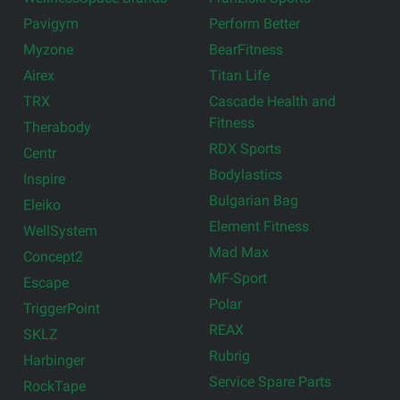
Pavigym
Perform Better
Myzone
BearFitness
Airex
Titan Life
TRX
Cascade Health and
Fitness
Therabody
RDX Sports
Centr
Bodylastics
Inspire
Bulgarian Bag
Eleiko
Element Fitness
WellSystem
Mad Max
Concept2
MF-Sport
Escape
Polar
TriggerPoint
REAX
SKLZ
Rubrig
Harbinger
Service Spare Parts
RockTape