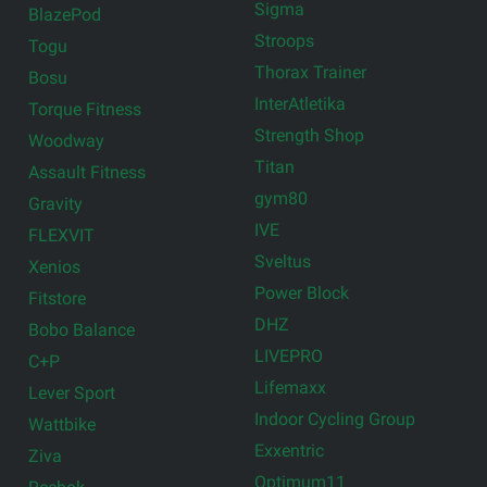
Sigma
BlazePod
Stroops
Togu
Thorax Trainer
Bosu
InterAtletika
Torque Fitness
Strength Shop
Woodway
Titan
Assault Fitness
gym80
Gravity
IVE
FLEXVIT
Sveltus
Xenios
Power Block
Fitstore
DHZ
Bobo Balance
LIVEPRO
C+P
Lifemaxx
Lever Sport
Indoor Cycling Group
Wattbike
Exxentric
Ziva
Optimum11