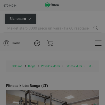
67994044
Biznesam
LV
Ienākt
Sākums
Blogs
Paveiktie darbi
Fitnesa klubi
Fitnesa klubs Banga (LT)
Fitnesa klubs Banga (LT)