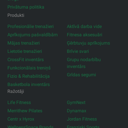
Privātuma politika
Produkti
Profesionālie trenažieri
Aktīvā darba vide
Aprīkojums pašvaldībām
Fitnesa aksesuāri
Mājas trenažieri
Ģērbtuvju aprīkojums
Lietotie trenažieri
Brīvie svari
CrossFit inventārs
Grupu nodarbību
inventārs
Funkcionālais treniņš
Grīdas segumi
Fizio & Rehabilitācija
Basketbola inventārs
Ražotāji
Life Fitness
GymNext
Merrithew Pilates
Dynamax
Centr x Hyrox
Jordan Fitness
WellnessSpace Brands
Franziski Sports