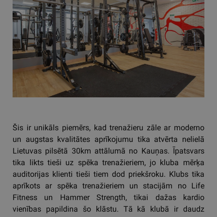
Šis ir unikāls piemērs, kad trenažieru zāle ar moderno
un augstas kvalitātes aprīkojumu tika atvērta nelielā
Lietuvas pilsētā 30km attālumā no Kauņas. Īpatsvars
tika likts tieši uz spēka trenažieriem, jo kluba mērķa
auditorijas klienti tieši tiem dod priekšroku. Klubs tika
aprīkots ar spēka trenažieriem un stacijām no Life
Fitness un Hammer Strength, tikai dažas kardio
vienības papildina šo klāstu. Tā kā klubā ir daudz