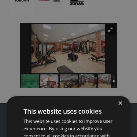
×
This website uses cookies
This website uses cookies to improve user
experience. By using our website you
consent to all cookies in accordance with
Tālrunis: +371 67 99 40 44