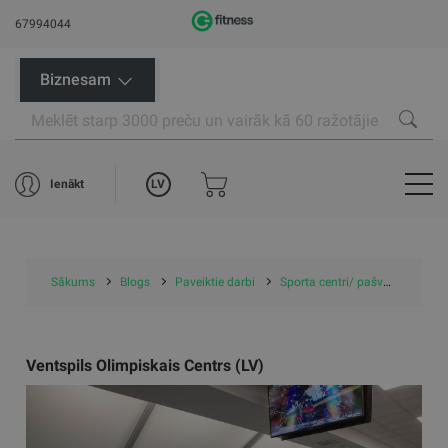
67994044
Biznesam
LV
Ienākt
Sākums
Blogs
Paveiktie darbi
Sporta centri/ pašvaldību projekti
Ventspils Olimpiskais Centrs (LV)