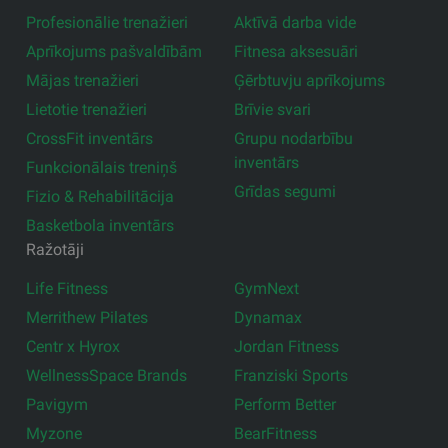
Profesionālie trenažieri
Aktīvā darba vide
Aprīkojums pašvaldībām
Fitnesa aksesuāri
Mājas trenažieri
Ģērbtuvju aprīkojums
Lietotie trenažieri
Brīvie svari
CrossFit inventārs
Grupu nodarbību
inventārs
Funkcionālais treniņš
Grīdas segumi
Fizio & Rehabilitācija
Basketbola inventārs
Ražotāji
Life Fitness
GymNext
Merrithew Pilates
Dynamax
Centr x Hyrox
Jordan Fitness
WellnessSpace Brands
Franziski Sports
Pavigym
Perform Better
Myzone
BearFitness