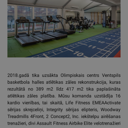
2018.gadā tika uzsākta Olimpiskais centrs Ventspils
basketbola halles atlētikas zāles rekonstrukcija, kuras
rezultātā no 389 m2 līdz 417 m2 tika paplašināta
atlētikas zāles platība. Mūsu komanda uzstādīja 16
kardio vienības, tai skaitā, Life Fitness EMEAActivate
sērijas skrejceliņi, Integrity sērijas elipteris, Woodway
Treadmills 4Front, 2 Concept2, Inc. iekštelpu airēšanas
trenažieri, divi Assault Fitness Airbike Elite velotrenažieri