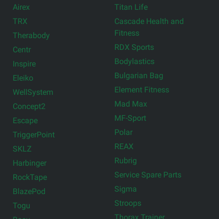
Airex
Titan Life
TRX
Cascade Health and
Fitness
Therabody
RDX Sports
Centr
Bodylastics
Inspire
Bulgarian Bag
Eleiko
Element Fitness
WellSystem
Mad Max
Concept2
MF-Sport
Escape
Polar
TriggerPoint
REAX
SKLZ
Rubrig
Harbinger
Service Spare Parts
RockTape
Sigma
BlazePod
Stroops
Togu
Thorax Trainer