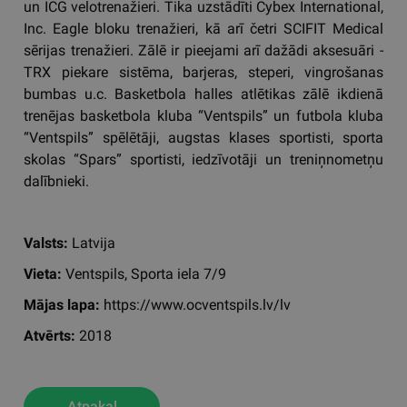
un ICG velotrenažieri. Tika uzstādīti Cybex International,
Inc. Eagle bloku trenažieri, kā arī četri SCIFIT Medical
sērijas trenažieri. Zālē ir pieejami arī dažādi aksesuāri -
TRX piekare sistēma, barjeras, steperi, vingrošanas
bumbas u.c. Basketbola halles atlētikas zālē ikdienā
trenējas basketbola kluba “Ventspils” un futbola kluba
“Ventspils” spēlētāji, augstas klases sportisti, sporta
skolas “Spars” sportisti, iedzīvotāji un treniņnometņu
dalībnieki.
Valsts:
Latvija
Vieta:
Ventspils, Sporta iela 7/9
Mājas lapa:
https://www.ocventspils.lv/lv
Atvērts:
2018
Atpakaļ