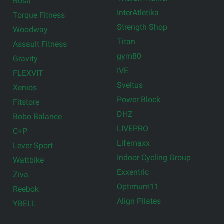
Bosu
InterAtletika
Torque Fitness
Strength Shop
Woodway
Titan
Assault Fitness
gym80
Gravity
IVE
FLEXVIT
Sveltus
Xenios
Power Block
Fitstore
DHZ
Bobo Balance
LIVEPRO
C+P
Lifemaxx
Lever Sport
Indoor Cycling Group
Wattbike
Exxentric
Ziva
Optimum11
Reebok
Align Pilates
YBELL