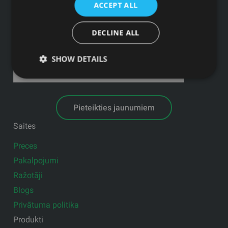
Juridiskā adrese: Ezermalas iela 6 k-3, Rīga, LV-1006
ACCEPT ALL
Reģ.Nr. 44103017158 PVN Nr. LV44103017158
A/S SEB Banka LV92UNLA0004007467819 , SWIFT: UNLALV2X
DECLINE ALL
GFITNESS JAUNUMI TAVĀ E-PASTĀ
SHOW DETAILS
Pieteikties jaunumiem
Saites
Preces
Pakalpojumi
Ražotāji
Blogs
Privātuma politika
Produkti