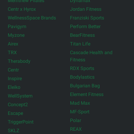
Merrithew Pilates
Dynamax
Centr x Hyrox
Jordan Fitness
WellnessSpace Brands
Franziski Sports
Pavigym
Perform Better
Myzone
BearFitness
Airex
Titan Life
TRX
Cascade Health and
Fitness
Therabody
RDX Sports
Centr
Bodylastics
Inspire
Bulgarian Bag
Eleiko
Element Fitness
WellSystem
Mad Max
Concept2
MF-Sport
Escape
Polar
TriggerPoint
REAX
SKLZ