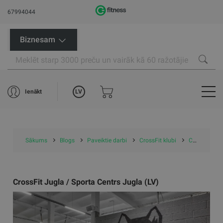
67994044
Biznesam
LV
Ienākt
Sākums
Blogs
Paveiktie darbi
CrossFit klubi
CrossFit Jugla / Sporta Centrs Jugla (LV)
CrossFit Jugla / Sporta Centrs Jugla (LV)