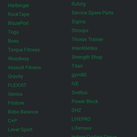
Rubrig
Harbinger
Service Spare Parts
RockTape
Sigma
BlazePod
Stroops
Togu
Thorax Trainer
Bosu
InterAtletika
Torque Fitness
Strength Shop
Woodway
Titan
Assault Fitness
gym80
Gravity
IVE
FLEXVIT
Sveltus
Xenios
Power Block
Fitstore
DHZ
Bobo Balance
LIVEPRO
C+P
Lifemaxx
Lever Sport
Indoor Cycling Group