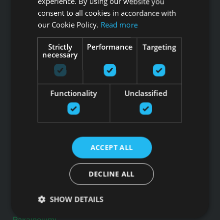
experience. By using our website you
consent to all cookies in accordance with
our Cookie Policy.
Read more
Tālrunis: +371 67 99 40 44
info@gfitness.lv
Strictly
Performance
Targeting
necessary
SIA G Kolizejs
Juridiskā adrese: Ezermalas iela 6 k-3, Rīga, LV-1006
Reģ.Nr. 44103017158 PVN Nr. LV44103017158
A/S SEB Banka LV92UNLA0004007467819 , SWIFT: UNLALV2X
Functionality
Unclassified
GFITNESS JAUNUMI TAVĀ E-PASTĀ
ACCEPT ALL
Pieteikties jaunumiem
DECLINE ALL
Saites
SHOW DETAILS
Preces
Pakalpojumi