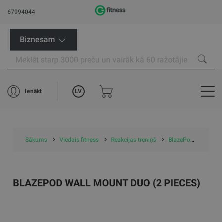
67994044
Biznesam
LV
Ienākt
Sākums
Viedais fitness
Reakcijas treniņš
BlazePod reakcijas treniņš
BLAZEPOD WALL MOUNT DUO (2 PIECES)