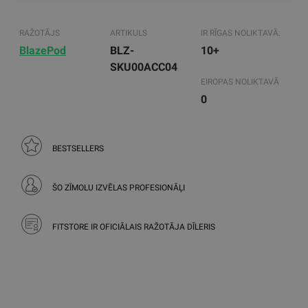
RAŽOTĀJS
ARTIKULS
IR RĪGAS NOLIKTAVĀ:
BlazePod
BLZ-
10+
SKU00ACC04
EIROPAS NOLIKTAVĀ
0
BESTSELLERS
ŠO ZĪMOLU IZVĒLAS PROFESIONĀĻI
FITSTORE IR OFICIĀLAIS RAŽOTĀJA DĪLERIS