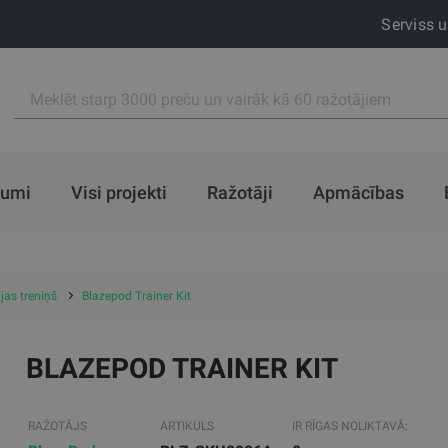
Serviss 
jumi
Visi projekti
Ražotāji
Apmācības
jas treniņš
Blazepod Trainer Kit
BLAZEPOD TRAINER KIT
RAŽOTĀJS
ARTIKULS
IR RĪGAS NOLIKTAVĀ: