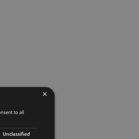
×
nsent to all
Unclassified