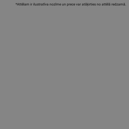
*Attēlam ir ilustratīva nozīme un prece var atšķirties no attēlā redzamā.