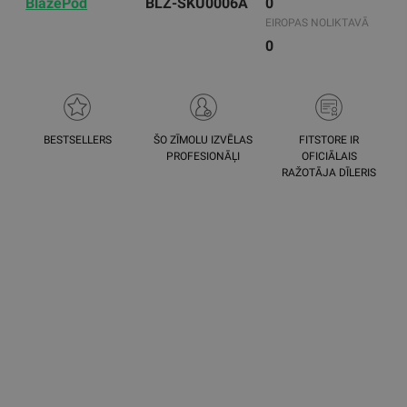
BlazePod
BLZ-SKU0006A
0
EIROPAS NOLIKTAVĀ
0
BESTSELLERS
ŠO ZĪMOLU IZVĒLAS
FITSTORE IR
PROFESIONĀĻI
OFICIĀLAIS
RAŽOTĀJA DĪLERIS