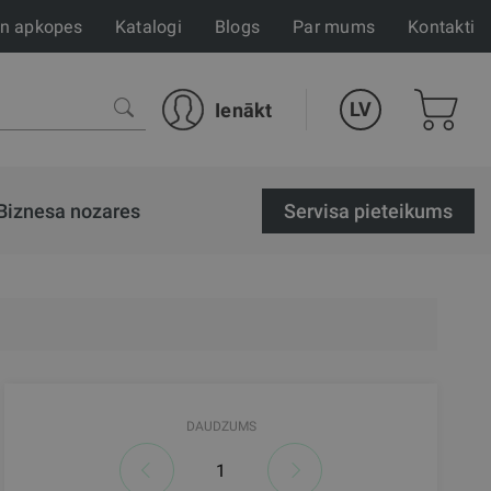
un apkopes
Katalogi
Blogs
Par mums
Kontakti
LV
Ienākt
Biznesa nozares
Servisa pieteikums
DAUDZUMS