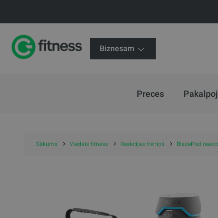
Biznesam
Preces
Pakalpo
Sākums
Viedais fitness
Reakcijas treniņš
BlazePod reakci