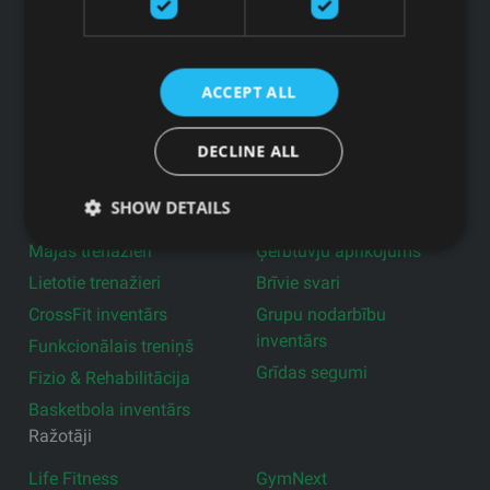
Pakalpojumi
Ražotāji
Blogs
ACCEPT ALL
Privātuma politika
Produkti
DECLINE ALL
Profesionālie trenažieri
Aktīvā darba vide
SHOW DETAILS
Aprīkojums pašvaldībām
Fitnesa aksesuāri
Mājas trenažieri
Ģērbtuvju aprīkojums
Lietotie trenažieri
Brīvie svari
CrossFit inventārs
Grupu nodarbību
inventārs
Funkcionālais treniņš
Grīdas segumi
Fizio & Rehabilitācija
Basketbola inventārs
Ražotāji
Life Fitness
GymNext