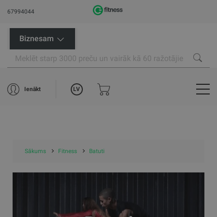
67994044
Biznesam
LV
Ienākt
Sākums
Fitness
Batuti