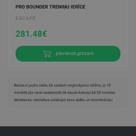
PRO BOUNDER TRENIŅU IERĪCE
ESCAPE
281.48
€
pievienot grozam
Batuts ir jautrs veids, kā uzlabot vingrinājumu režīmu, jo 10
minūtēs jūs varat sadedzināt tik daudz kaloriju kā 30 minūtes
skriešanas, vienlaikus uzlabojot savu spēku un koordināciju!