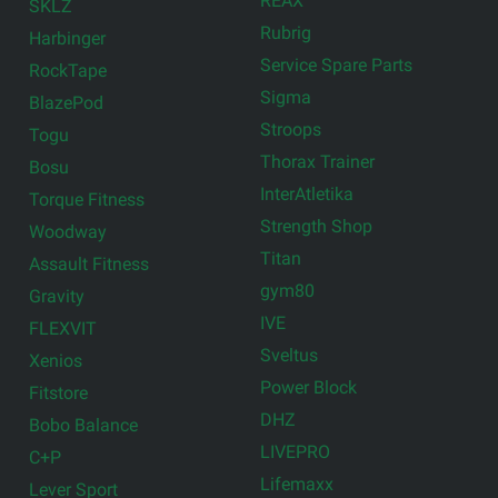
REAX
SKLZ
Rubrig
Harbinger
Service Spare Parts
RockTape
Sigma
BlazePod
Stroops
Togu
Thorax Trainer
Bosu
InterAtletika
Torque Fitness
Strength Shop
Woodway
Titan
Assault Fitness
gym80
Gravity
IVE
FLEXVIT
Sveltus
Xenios
Power Block
Fitstore
DHZ
Bobo Balance
LIVEPRO
C+P
Lifemaxx
Lever Sport