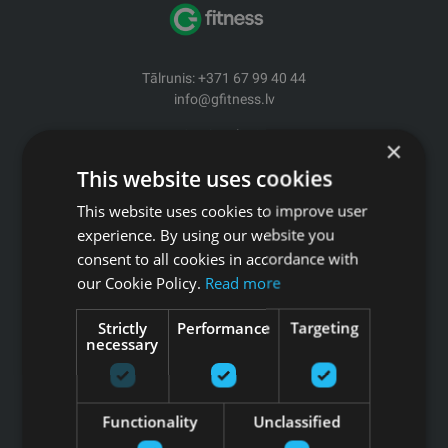
Tālrunis: +371 67 99 40 44
info@gfitness.lv
SIA G Kolizejs
×
Juridiskā adrese: Ezermalas iela 6 k-3, Rīga, LV-1006
This website uses cookies
Reģ.Nr. 44103017158 PVN Nr. LV44103017158
A/S SEB Banka LV92UNLA0004007467819 , SWIFT: UNLALV2X
This website uses cookies to improve user
experience. By using our website you
GFITNESS JAUNUMI TAVĀ E-PASTĀ
consent to all cookies in accordance with
our Cookie Policy.
Read more
Strictly
Performance
Targeting
necessary
Pieteikties jaunumiem
Saites
Functionality
Unclassified
Preces