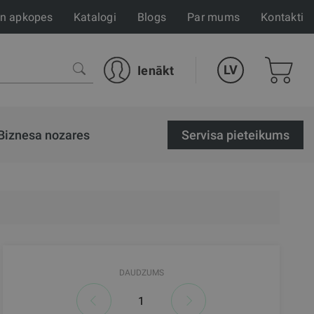
un apkopes
Katalogi
Blogs
Par mums
Kontakti
LV
Ienākt
Biznesa nozares
Servisa pieteikums
DAUDZUMS