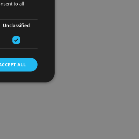
nsent to all
Unclassified
ACCEPT ALL