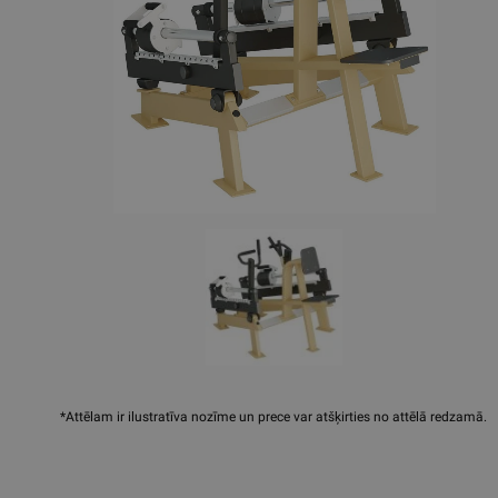
*Attēlam ir ilustratīva nozīme un prece var atšķirties no attēlā redzamā.