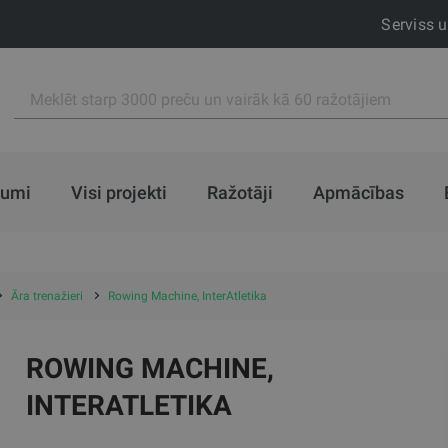
Serviss 
jumi
Visi projekti
Ražotāji
Apmācības
Āra trenažieri
Rowing Machine, InterAtletika
ROWING MACHINE,
INTERATLETIKA