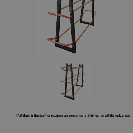
*Attēlam ir ilustratīva nozīme un prece var atšķirties no attēlā redzamā.