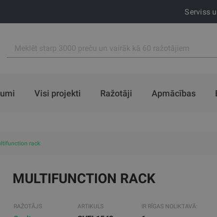
Serviss 
jumi
Visi projekti
Ražotāji
Apmācības
ltifunction rack
MULTIFUNCTION RACK
RAŽOTĀJS
ARTIKULS
IR RĪGAS NOLIKTAVĀ: