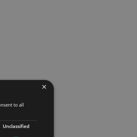
×
nsent to all
Unclassified