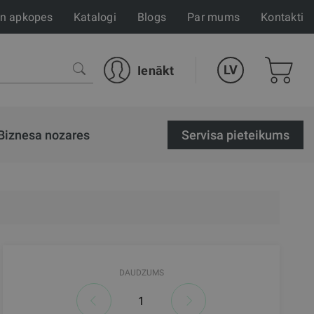
un apkopes
Katalogi
Blogs
Par mums
Kontakti
LV
Ienākt
Biznesa nozares
Servisa pieteikums
DAUDZUMS