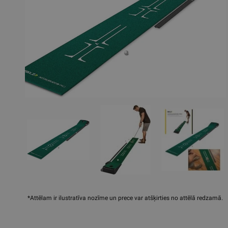
*Attēlam ir ilustratīva nozīme un prece var atšķirties no attēlā redzamā.