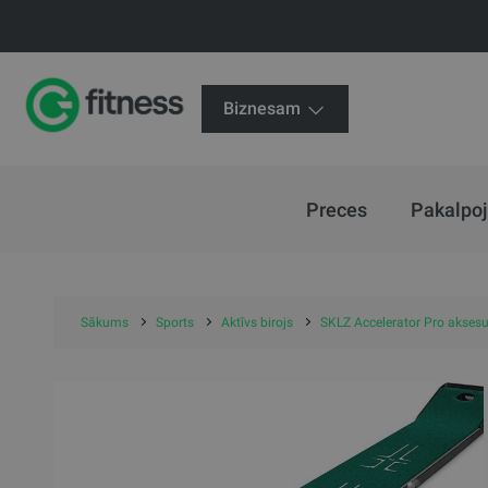
Biznesam
Preces
Pakalpo
Sākums
Sports
Aktīvs birojs
SKLZ Accelerator Pro akses