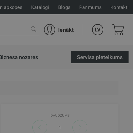
un apkopes
Katalogi
Blogs
Par mums
Kontakti
LV
Ienākt
Biznesa nozares
Servisa pieteikums
DAUDZUMS