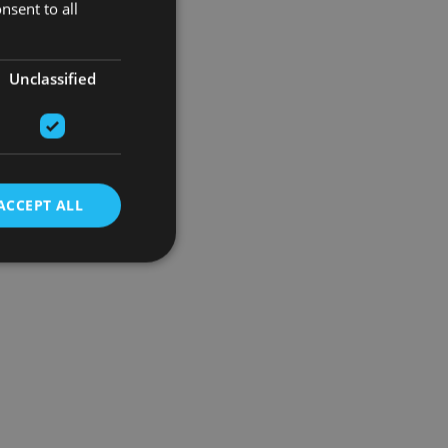
nsent to all
Unclassified
ACCEPT ALL