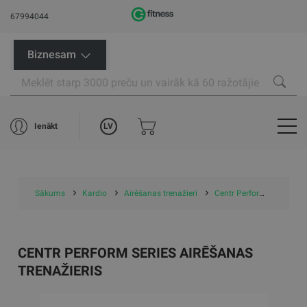
67994044
Biznesam
LV
Ienākt
Sākums
Kardio
Airēšanas trenažieri
Centr Perform Series Airēšanas Trenažieris
CENTR PERFORM SERIES AIRĒŠANAS
TRENAŽIERIS