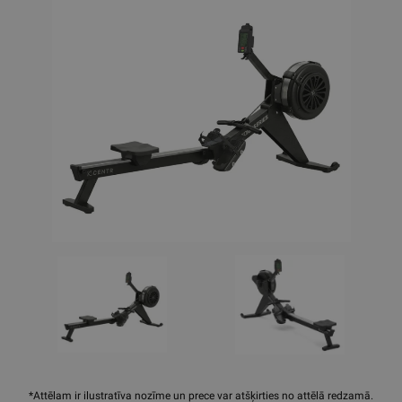
*Attēlam ir ilustratīva nozīme un prece var atšķirties no attēlā redzamā.