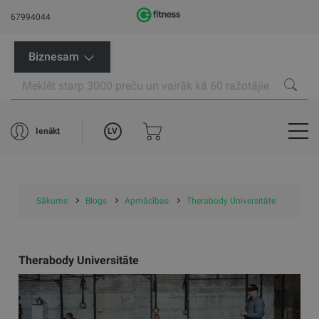
67994044
Biznesam
LV
Ienākt
Sākums
Blogs
Apmācības
Therabody Universitāte
Therabody Universitāte