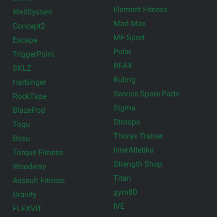
Element Fitness
WellSystem
Mad Max
Concept2
MF-Sport
Escape
Polar
TriggerPoint
REAX
SKLZ
Rubrig
Harbinger
Service Spare Parts
RockTape
Sigma
BlazePod
Stroops
Togu
Thorax Trainer
Bosu
InterAtletika
Torque Fitness
Strength Shop
Woodway
Titan
Assault Fitness
gym80
Gravity
IVE
FLEXVIT