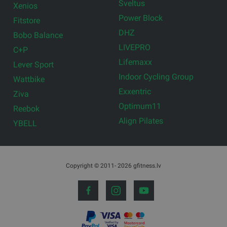
Sveltus
Xenios
Power Block
Fitstore
DHZ
Bobo Balance
LIVEPRO
C+P
Lifemaxx
Lever Sport
Indoor Cycling Group
Wattbike
Exxentric
Ziva
Optimum11
Reebok
Align Pilates
YBELL
Copyright © 2011- 2026 gfitness.lv