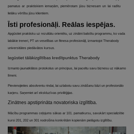
pamatus ar praktiskiem iemaņām, piemērotam jūsu biznesam un lai radītu
lielāku vērtību jūsu klientiem.
Īsti profesionāļi. Reālas iespējas.
Apgūstiet praktisku uz rezultātu orientētu, uz zinātni balstītu programmu, ko vada
labākie treneri, PT un veselības un fitnesa profesionāļi, izmantojot Therabody
universitātes piedāvātos kursus.
Iegūstiet tālākizglītības kredītpunktus Therabody
Izmanto jaunatklātos protokolus un principus, lai paceltu savu biznesu uz nākamo
līmeni.
Pievienojieties absolventu rindai, lai uzlabotu savu zināšanu bāzi un profesionālo
karjeru. Saņemiet arī ekskluzīvas privilēģijas.
Zinātnes apstiprināta novatoriska izglītība.
Mācību programmas ceļojums sākas ar 101. pamatkursu, savukārt specializētie
kursi 201, 202 un 301 nodrošina konkrētām kopienām pielāgotu izglītību.