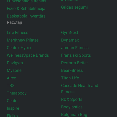
Funkcionālais treniņš
Grīdas segumi
Fizio & Rehabilitācija
Basketbola inventārs
Ražotāji
Life Fitness
GymNext
Merrithew Pilates
Dynamax
Centr x Hyrox
Jordan Fitness
WellnessSpace Brands
Franziski Sports
Pavigym
Perform Better
Myzone
BearFitness
Airex
Titan Life
TRX
Cascade Health and
Fitness
Therabody
RDX Sports
Centr
Bodylastics
Inspire
Bulgarian Bag
Eleiko