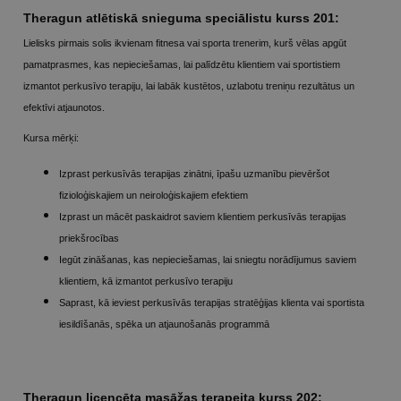
Theragun atlētiskā snieguma speciālistu kurss 201:
Lielisks pirmais solis ikvienam fitnesa vai sporta trenerim, kurš vēlas apgūt
pamatprasmes, kas nepieciešamas, lai palīdzētu klientiem vai sportistiem
izmantot perkusīvo terapiju, lai labāk kustētos, uzlabotu treniņu rezultātus un
efektīvi atjaunotos.
Kursa mērķi:
Izprast perkusīvās terapijas zinātni, īpašu uzmanību pievēršot
fizioloģiskajiem un neiroloģiskajiem efektiem
Izprast un mācēt paskaidrot saviem klientiem perkusīvās terapijas
priekšrocības
Iegūt zināšanas, kas nepieciešamas, lai sniegtu norādījumus saviem
klientiem, kā izmantot perkusīvo terapiju
Saprast, kā ieviest perkusīvās terapijas stratēģijas klienta vai sportista
iesildīšanās, spēka un atjaunošanās programmā
Theragun licencēta masāžas terapeita kurss 202: