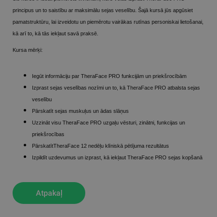
principus un to saistību ar maksimālu sejas veselību. Šajā kursā jūs apgūsiet
pamatstruktūru, lai izveidotu un piemērotu vairākas rutīnas personiskai lietošanai,
kā arī to, kā tās iekļaut savā praksē.
Kursa mērķi:
Iegūt informāciju par TheraFace PRO funkcijām un priekšrocībām
Izprast sejas veselības nozīmi un to, kā TheraFace PRO atbalsta sejas
veselību
Pārskatīt sejas muskuļus un ādas slāņus
Uzzināt visu TheraFace PRO uzgaļu vēsturi, zinātni, funkcijas un
priekšrocības
PārskatītTheraFace 12 nedēļu klīniskā pētījuma rezultātus
Izpildīt uzdevumus un izprast, kā iekļaut TheraFace PRO sejas kopšanā
Atpakaļ