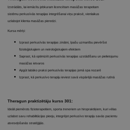
Izstrādāts, lai iemācītu jebkuram licencētam masāžas terapeitam
sistēmu perkusīvās terapijas integrēšanai viņu praksē, vienlaikus
uzlabojot klienta masāžas pieredzi.
Kursa mērķi:
Izprast perkusīvās terapijas zinātni, īpašu uzmanību pievēršot
fizioloģiskajiem un neiroloģiskajiem efektiem
Saprast, kā optimizēt perkusīvās terapijas uzstādīšanu un pielietojumu
masāžas ietvaros
Apgūt labāko praksi perkusīvās terapijas jomā spa nozarē
Izprast, kā perkusīvo terapiju ieviest savā vispārējā masāžas rutīnā
Theragun praktizētāju kurss 301:
Ideāli piemērots fizioterapeitiem, sporta treneriem un hiropraktiķiem, kuri vēlas
uzlabot savu rehabilitācijas pieeju, integrējot perkusīvo terapiju savās pacientu
atveseļošanās stratēģijās.