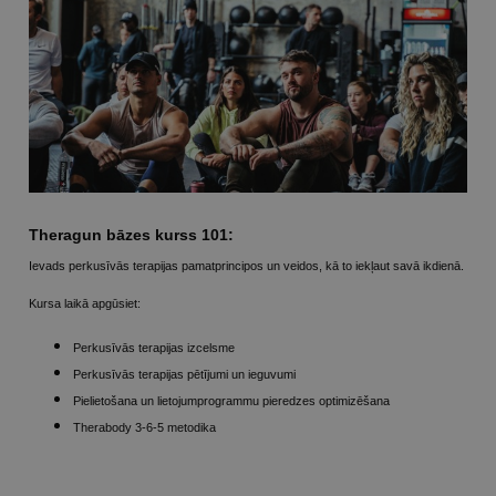
Theragun bāzes kurss 101:
Ievads perkusīvās terapijas pamatprincipos un veidos, kā to iekļaut savā ikdienā.
Kursa laikā apgūsiet:
Perkusīvās terapijas izcelsme
Perkusīvās terapijas pētījumi un ieguvumi
Pielietošana un lietojumprogrammu pieredzes optimizēšana
Therabody 3-6-5 metodika