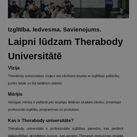
Izglītība. Iedvesma. Savienojums.
Laipni lūdzam Therabody
Universitātē
Vīzija
Therabody universitātes vīzija ir dot cilvēkiem iespēju ar izglītības palīdzību
justies labāk un būt labākiem dabiski.
Mērķis
Vienīgais mērķis ir palīdzēt pēc iespējas lielākam skaitam cilvēku, izmantojot
profesionāo izglītību, programmas un produktus.
Kas ir Therabody universitāte?
Therabody universitāte ir profesionālās izglītības pieredze, kas piedāvā
tālākizglītības akreditētus kursus, kas apvieno Theragun perkusīvas terapija