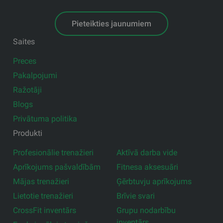
Pieteikties jaunumiem
Saites
Preces
Pakalpojumi
Ražotāji
Blogs
Privātuma politika
Produkti
Profesionālie trenažieri
Aktīvā darba vide
Aprīkojums pašvaldībām
Fitnesa aksesuāri
Mājas trenažieri
Ģērbtuvju aprīkojums
Lietotie trenažieri
Brīvie svari
CrossFit inventārs
Grupu nodarbību
inventārs