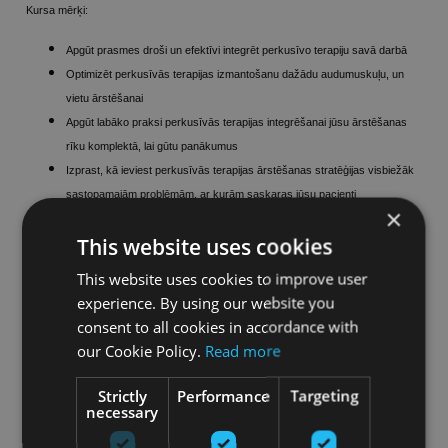
Kursa mērķi:
Apgūt prasmes droši un efektīvi integrēt perkusīvo terapiju savā darbā
Optimizēt perkusīvās terapijas izmantošanu dažādu audumuskuļu, un
vietu ārstēšanai
Apgūt labāko praksi perkusīvās terapijas integrēšanai jūsu ārstēšanas
rīku komplektā, lai gūtu panākumus
Izprast, kā ieviest perkusīvās terapijas ārstēšanas stratēģijas visbiežāk
sastopamajām problēmām, ar kurām saskaras jūsu pacienti
×
This website uses cookies
This website uses cookies to improve user
experience. By using our website you
consent to all cookies in accordance with
our Cookie Policy.
Read more
Strictly
Performance
Targeting
TIEŠSAISTĒ PIEEJAMI KURSI:
necessary