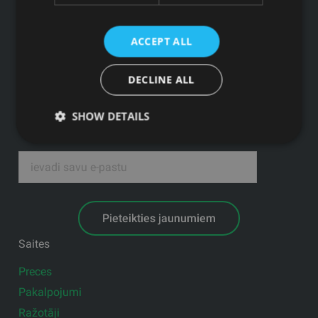
Tālrunis: +371 67 99 40 44
info@gfitness.lv
ACCEPT ALL
SIA G Kolizejs
Juridiskā adrese: Ezermalas iela 6 k-3, Rīga, LV-1006
DECLINE ALL
Reģ.Nr. 44103017158 PVN Nr. LV44103017158
A/S SEB Banka LV92UNLA0004007467819 , SWIFT: UNLALV2X
SHOW DETAILS
GFITNESS JAUNUMI TAVĀ E-PASTĀ
Pieteikties jaunumiem
Saites
Preces
Pakalpojumi
Ražotāji