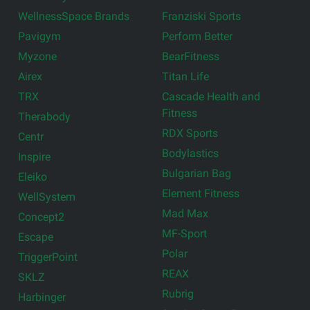
WellnessSpace Brands
Franziski Sports
Pavigym
Perform Better
Myzone
BearFitness
Airex
Titan Life
TRX
Cascade Health and
Fitness
Therabody
RDX Sports
Centr
Bodylastics
Inspire
Bulgarian Bag
Eleiko
Element Fitness
WellSystem
Mad Max
Concept2
MF-Sport
Escape
Polar
TriggerPoint
REAX
SKLZ
Rubrig
Harbinger