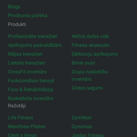
Blogs
Privātuma politika
Produkti
Profesionālie trenažieri
Aktīvā darba vide
Aprīkojums pašvaldībām
Fitnesa aksesuāri
Mājas trenažieri
Ģērbtuvju aprīkojums
Lietotie trenažieri
Brīvie svari
CrossFit inventārs
Grupu nodarbību
inventārs
Funkcionālais treniņš
Grīdas segumi
Fizio & Rehabilitācija
Basketbola inventārs
Ražotāji
Life Fitness
GymNext
Merrithew Pilates
Dynamax
Centr x Hyrox
Jordan Fitness