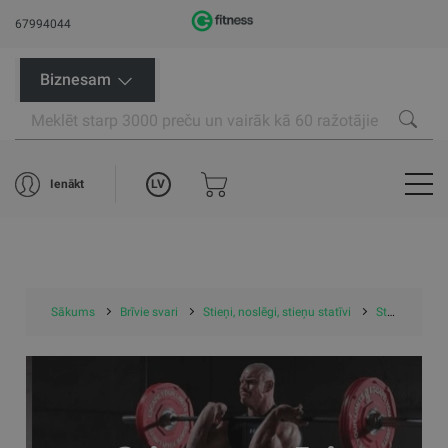
67994044
Biznesam
LV
Ienākt
Sākums
Brīvie svari
Stieņi, noslēgi, stieņu statīvi
Stieņu statīvi