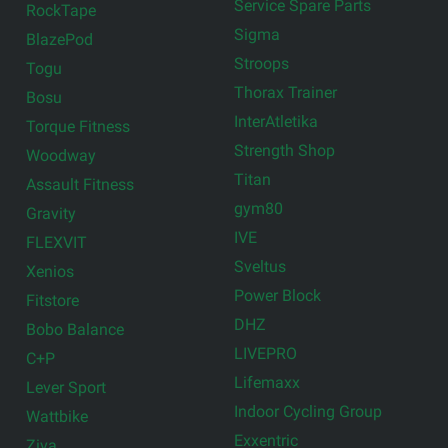
Service Spare Parts
RockTape
Sigma
BlazePod
Stroops
Togu
Thorax Trainer
Bosu
InterAtletika
Torque Fitness
Strength Shop
Woodway
Titan
Assault Fitness
gym80
Gravity
IVE
FLEXVIT
Sveltus
Xenios
Power Block
Fitstore
DHZ
Bobo Balance
LIVEPRO
C+P
Lifemaxx
Lever Sport
Indoor Cycling Group
Wattbike
Exxentric
Ziva