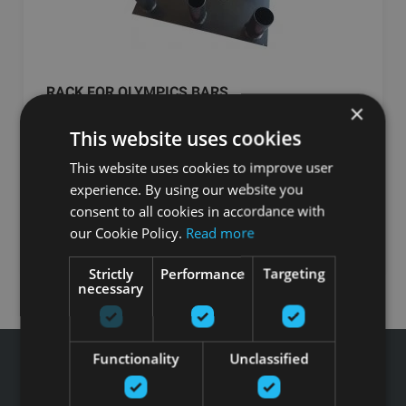
RACK FOR OLYMPICS BARS
×
SVELTUS
This website uses cookies
This website uses cookies to improve user
121.00
€
experience. By using our website you
consent to all cookies in accordance with
Pasūtīt
our Cookie Policy.
Read more
Strictly
Performance
Targeting
necessary
Functionality
Unclassified