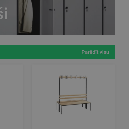
ši
Parādīt visu