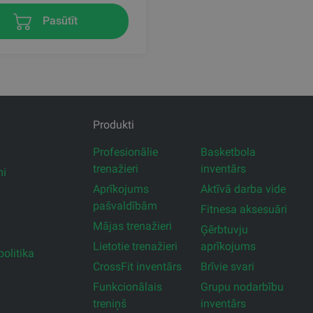
Pasūtīt
Produkti
Profesionālie
Basketbola
trenažieri
inventārs
mi
Aprīkojums
Aktīvā darba vide
pašvaldībām
Fitnesa aksesuāri
Mājas trenažieri
Ģērbtuvju
Lietotie trenažieri
aprīkojums
olitika
CrossFit inventārs
Brīvie svari
Funkcionālais
Grupu nodarbību
treniņš
inventārs