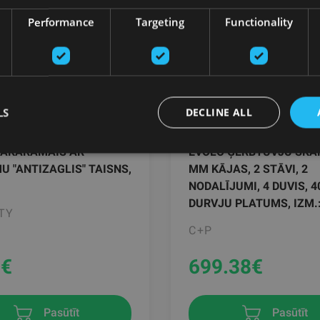
Performance
Targeting
Functionality
LS
DECLINE ALL
PAKARAMAIS AR
EVOLO ĢĒRBTUVJU SKAP
U "ANTIZAGLIS" TAISNS,
MM KĀJAS, 2 STĀVI, 2
NODALĪJUMI, 4 DUVIS, 
DURVJU PLATUMS, IZM.:
TY
C+P
1
€
699.38
€
Pasūtīt
Pasūtīt