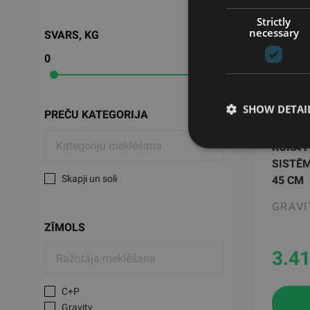
Strictly
necessary
SVARS, KG
0
123
SHOW DETAI
PREČU KATEGORIJA
KOKA 
SISTĒM
Skapji un soli
45 CM
GRAVI
ZĪMOLS
3.4
C+P
Gravity