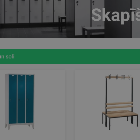
Skapī
un soli