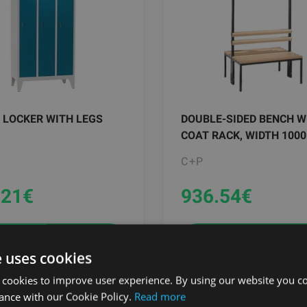
 LOCKER WITH LEGS
DOUBLE-SIDED BENCH W
COAT RACK, WIDTH 100
C+P
.21
€
936.54
€
pievienot grozam
Pasūtīt
e uses cookies
 cookies to improve user experience. By using our website you co
ance with our Cookie Policy.
Read more