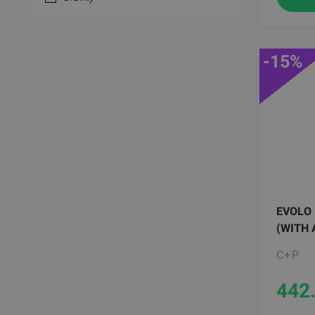
-15%
EVOLO 
(WITH 
C+P
442