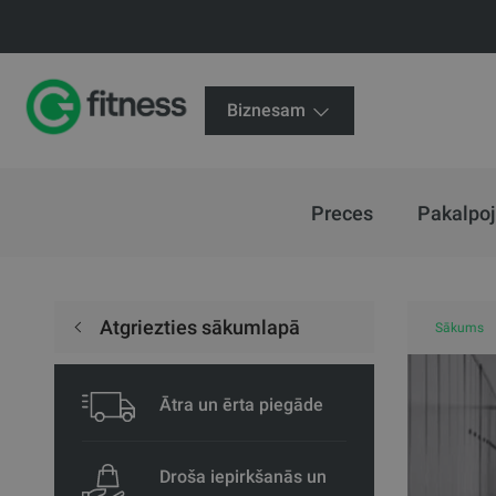
Biznesam
Preces
Pakalpo
Atgriezties sākumlapā
Sākums
Ātra un ērta piegāde
Droša iepirkšanās un