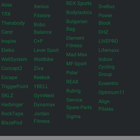
RDX Sports
Airex
Xenios
Sveltus
Bodylastics
TRX
Fitstore
Power
Bulgarian
Therabody
Block
Bobo
Bag
Centr
Balance
DHZ
Element
Inspire
C+P
LIVEPRO
Fitness
Eleiko
Lever Sport
Lifemaxx
Mad Max
WellSystem
Wattbike
Indoor
MF-Sport
Cycling
Concept2
Ziva
Polar
Group
Escape
Reebok
REAX
Exxentric
TriggerPoint
YBELL
Rubrig
Optimum11
SKLZ
GymNext
Service
Align
Harbinger
Dynamax
Spare Parts
Pilates
RockTape
Jordan
Sigma
Fitness
BlazePod