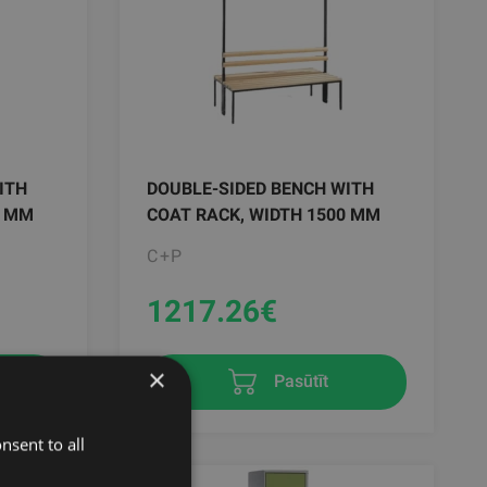
ITH
DOUBLE-SIDED BENCH WITH
0 MM
COAT RACK, WIDTH 1500 MM
C+P
1217.26
€
×
Pasūtīt
nsent to all