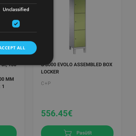
Unclassified
ACCEPT ALL
JI, 150
S 3000 EVOLO ASSEMBLED BOX
LOCKER
400 MM
C+P
 1
556.45
€
Pasūtīt