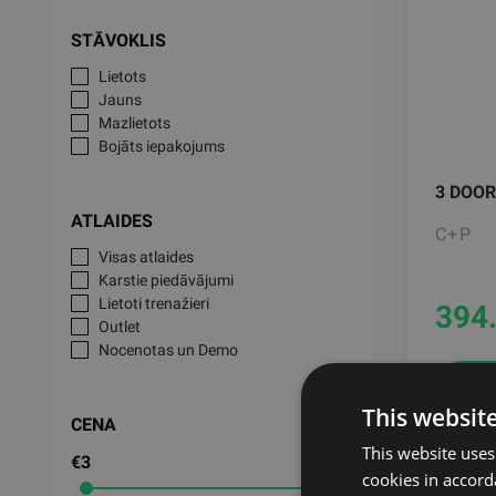
STĀVOKLIS
Lietots
Jauns
Mazlietots
Bojāts iepakojums
3 DOOR
ATLAIDES
C+P
Visas atlaides
Karstie piedāvājumi
Lietoti trenažieri
394
Outlet
Nocenotas un Demo
This websit
CENA
This website uses
€3
€1,217
cookies in accord