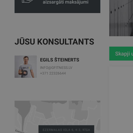
aizsargāti maksājumi
JŪSU KONSULTANTS
Skapji 
EGILS ŠTEINERTS
INFO@GFITNESS.LV
+371 22326644