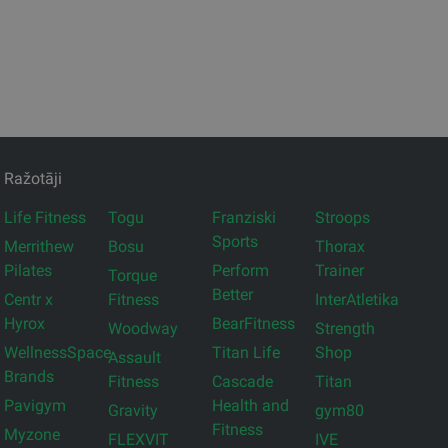
Ražotāji
Life Fitness
Togu
Franziski
Stroops
Sports
Merrithew
Bosu
Thorax
Pilates
Perform
Trainer
Torque
Better
Centr x
Fitness
InterAtletika
Hyrox
BearFitness
Woodway
Strength
WellnessSpace
Titan Life
Shop
Assault
Brands
Fitness
Cascade
Titan
Pavigym
Health and
Gravity
gym80
Fitness
Myzone
FLEXVIT
IVE