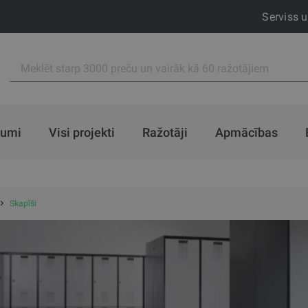
Serviss 
jumi
Visi projekti
Ražotāji
Apmācības
Skapīši