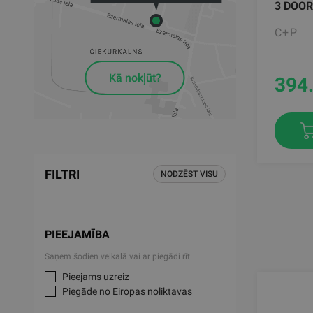
3 DOOR
C+P
Kā nokļūt?
394
FILTRI
NODZĒST VISU
PIEEJAMĪBA
Saņem šodien veikalā vai ar piegādi rīt
Pieejams uzreiz
Piegāde no Eiropas noliktavas