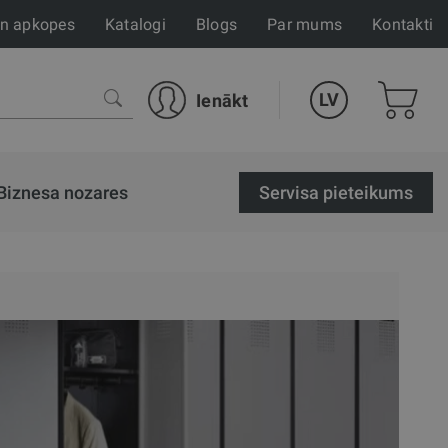
un apkopes
Katalogi
Blogs
Par mums
Kontakti
LV
Ienākt
Biznesa nozares
Servisa pieteikums