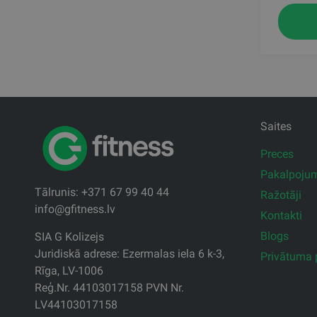
Saites
Preces
Pakalpoju
Tālrunis: +371 67 99 40 44
Ražotāji
info@gfitness.lv
Kontakti
Blogs
SIA G Kolizejs
Juridiskā adrese: Ezermalas iela 6 k-3,
Privātuma p
Rīga, LV-1006
Reģ.Nr. 44103017158 PVN Nr.
LV44103017158