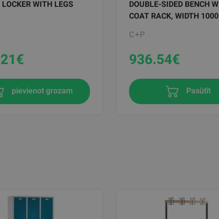
 LOCKER WITH LEGS
DOUBLE-SIDED BENCH W
COAT RACK, WIDTH 100
C+P
.21
€
936.54
€
pievienot grozam
Pasūtīt