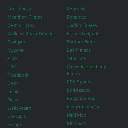
Life Fitness
GymNext
Merrithew Pilates
Dynamax
Centr x Hyrox
Jordan Fitness
WellnessSpace Brands
Franziski Sports
Pavigym
Perform Better
Myzone
BearFitness
Airex
Titan Life
TRX
Cascade Health and
Fitness
Therabody
RDX Sports
Centr
Bodylastics
Inspire
Bulgarian Bag
Eleiko
Element Fitness
WellSystem
Mad Max
Concept2
MF-Sport
Escape