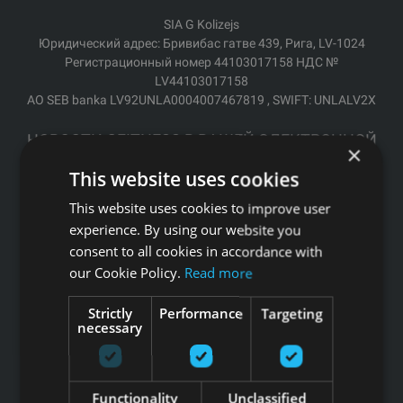
SIA G Kolizejs
Юридический адрес: Бривибас гатве 439, Рига, LV-1024
Регистрационный номер 44103017158 НДС №
LV44103017158
АО SEB banka LV92UNLA0004007467819 , SWIFT: UNLALV2X
НОВОСТИ GFITNESS В ВАШЕЙ ЭЛЕКТРОННОЙ
×
ПОЧТЕ
This website uses cookies
This website uses cookies to improve user
experience. By using our website you
consent to all cookies in accordance with
Подпишитесь на новости
our Cookie Policy.
Read more
Ссылки
Strictly
Performance
Targeting
necessary
Товары
Услуги
Производители
Functionality
Unclassified