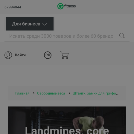
67994044
Для бизнеса
RU
Войти
Главная
Свободные веса
Штанги, замки для грифов, штативы
Landmines, core