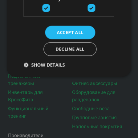
Блог
Политика конфиденциальности
Товары
ACCEPT ALL
Профессиональные
Физиотерапия и
тренажеры
реабилитация
DECLINE ALL
Оборудование для
Инвентарь для
самоуправлений
баскетбола
SHOW DETAILS
Тренажеры для дома
Активное рабочее
пространство
Подержанные
тренажеры
Фитнес аксессуары
Инвентарь для
Оборудование для
КроссФита
раздевалок
Функциональный
Свободные веса
тренинг
Групповые занятия
Напольные покрытия
Производители