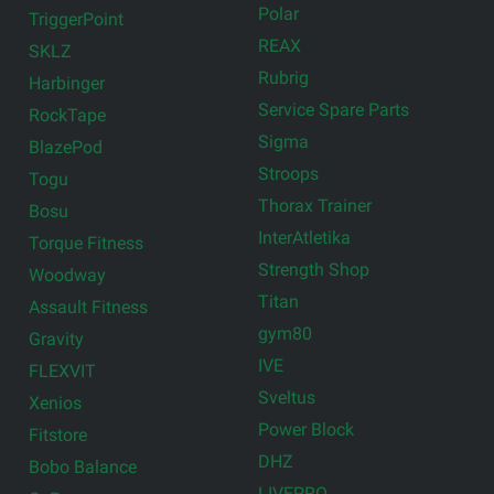
Polar
TriggerPoint
REAX
SKLZ
Rubrig
Harbinger
Service Spare Parts
RockTape
Sigma
BlazePod
Stroops
Togu
Thorax Trainer
Bosu
InterAtletika
Torque Fitness
Strength Shop
Woodway
Titan
Assault Fitness
gym80
Gravity
IVE
FLEXVIT
Sveltus
Xenios
Power Block
Fitstore
DHZ
Bobo Balance
LIVEPRO