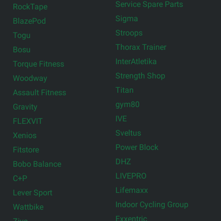
Service Spare Parts
RockTape
Sigma
BlazePod
Stroops
Togu
Thorax Trainer
Bosu
InterAtletika
Torque Fitness
Strength Shop
Woodway
Titan
Assault Fitness
gym80
Gravity
IVE
FLEXVIT
Sveltus
Xenios
Power Block
Fitstore
DHZ
Bobo Balance
LIVEPRO
C+P
Lifemaxx
Lever Sport
Indoor Cycling Group
Wattbike
Exxentric