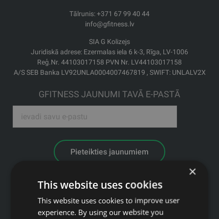
Tālrunis: +371 67 99 40 44
info@gfitness.lv
SIA G Kolizejs
Juridiskā adrese: Ezermalas iela 6 k-3, Rīga, LV-1006
Reģ.Nr. 44103017158 PVN Nr. LV44103017158
A/S SEB Banka LV92UNLA0004007467819 , SWIFT: UNLALV2X
GFITNESS JAUNUMI TAVĀ E-PASTĀ
Pieteikties jaunumiem
×
Saites
This website uses cookies
Preces
This website uses cookies to improve user
Pakalpojumi
experience. By using our website you
Ražotāji