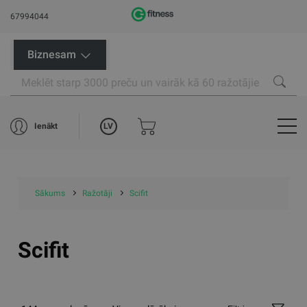
67994044
Biznesam
LV
Ienākt
Sākums
Ražotāji
Scifit
Scifit