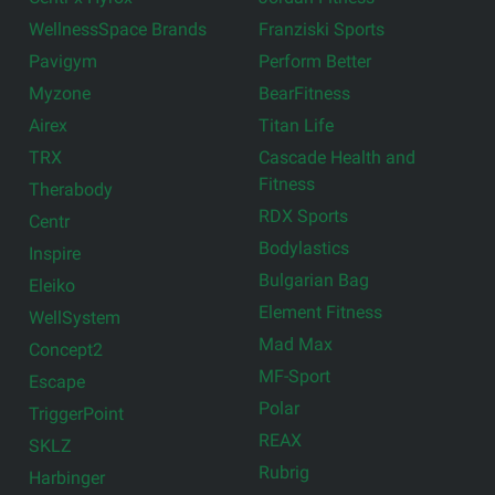
WellnessSpace Brands
Franziski Sports
Pavigym
Perform Better
Myzone
BearFitness
Airex
Titan Life
TRX
Cascade Health and
Fitness
Therabody
RDX Sports
Centr
Bodylastics
Inspire
Bulgarian Bag
Eleiko
Element Fitness
WellSystem
Mad Max
Concept2
MF-Sport
Escape
Polar
TriggerPoint
REAX
SKLZ
Rubrig
Harbinger