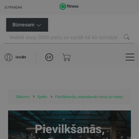
67994044
Biznesam
LV
Ienākt
Sākums
Spēks
Pievilkšanās, atspiešanās rāmji un stieņi
Pievilkšanās,