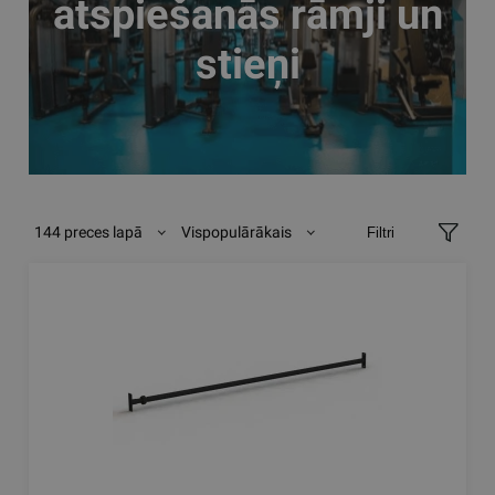
atspiešanās rāmji un
stieņi
144 preces lapā
Vispopulārākais
Filtri