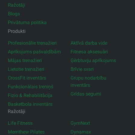
Ražotāji
Blogs
Privātuma politika
Produkti
Profesionālie trenažieri
Aktīvā darba vide
Aprīkojums pašvaldībām
Fitnesa aksesuāri
Mājas trenažieri
Ģērbtuvju aprīkojums
Lietotie trenažieri
Brīvie svari
CrossFit inventārs
Grupu nodarbību
inventārs
Funkcionālais treniņš
Grīdas segumi
Fizio & Rehabilitācija
Basketbola inventārs
Ražotāji
Life Fitness
GymNext
Merrithew Pilates
Dynamax