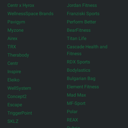
Centr x Hyrox
Jordan Fitness
WellnessSpace Brands
Franziski Sports
Pavigym
Perform Better
Myzone
BearFitness
Airex
Titan Life
TRX
Cascade Health and
Fitness
Therabody
RDX Sports
Centr
Bodylastics
Inspire
Bulgarian Bag
Eleiko
Element Fitness
WellSystem
Mad Max
Concept2
MF-Sport
Escape
Polar
TriggerPoint
REAX
SKLZ