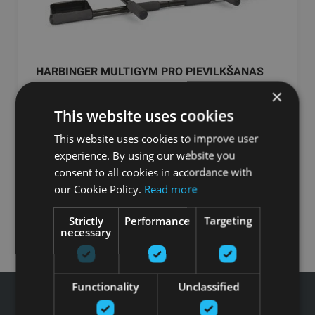
HARBINGER MULTIGYM PRO PIEVILKŠANAS
STIENIS/ MULTIFUNKCIONALAIS RIKS
×
This website uses cookies
HARBINGER
This website uses cookies to improve user
49.90
€
experience. By using our website you
consent to all cookies in accordance with
our Cookie Policy.
Read more
Pasūtīt
Strictly
Performance
Targeting
necessary
Functionality
Unclassified