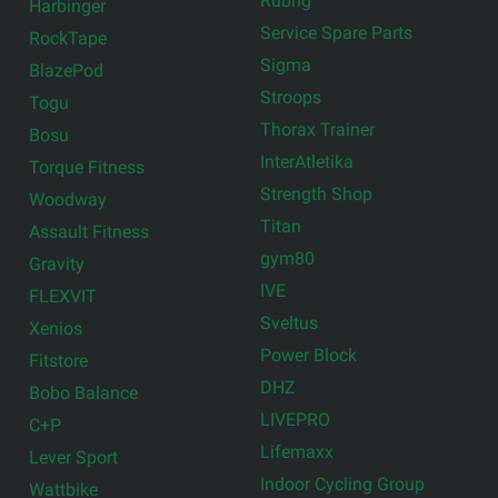
Rubrig
Harbinger
Service Spare Parts
RockTape
Sigma
BlazePod
Stroops
Togu
Thorax Trainer
Bosu
InterAtletika
Torque Fitness
Strength Shop
Woodway
Titan
Assault Fitness
gym80
Gravity
IVE
FLEXVIT
Sveltus
Xenios
Power Block
Fitstore
DHZ
Bobo Balance
LIVEPRO
C+P
Lifemaxx
Lever Sport
Indoor Cycling Group
Wattbike